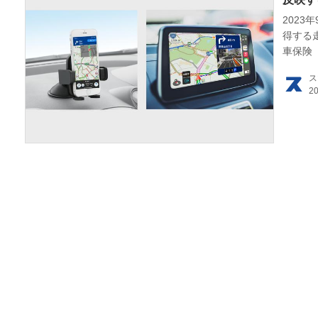
202
HOM
得する
車保険
するこ
EV
ス
電動
電動
ライ
テク
この
運営