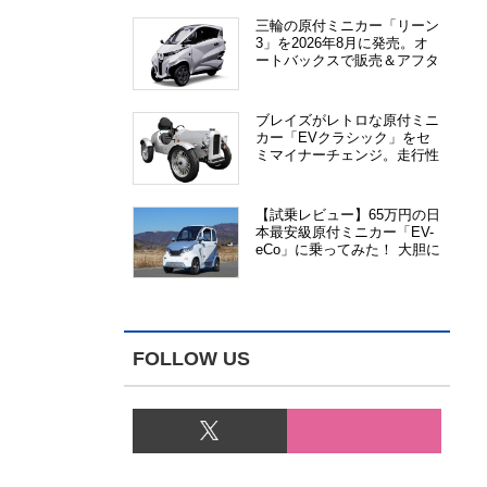
三輪の原付ミニカー「リーン
3」を2026年8月に発売。オ
ートバックスで販売＆アフタ
ーサービス提供、さらにメー
カー直販も検討中
ブレイズがレトロな原付ミニ
カー「EVクラシック」をセ
ミマイナーチェンジ。走行性
能、安全性、視認性が向上
【試乗レビュー】65万円の日
本最安級原付ミニカー「EV-
eCo」に乗ってみた！ 大胆に
割り切った1人乗りの超小型
EV
FOLLOW US