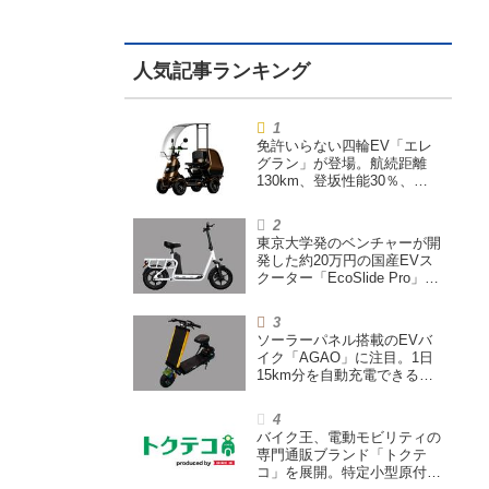
免許いらない四輪EV「エレ
グラン」が登場。航続距離
130km、登坂性能30％、
200L超えの積載スペースを
備えた特定小型原付
東京大学発のベンチャーが開
発した約20万円の国産EVス
クーター「EcoSlide Pro」が
登場。600Wモーター搭載の
ハイパワー特定小型原付
ソーラーパネル搭載のEVバ
イク「AGAO」に注目。1日
15km分を自動充電できる
「走る蓄電池」
バイク王、電動モビリティの
専門通販ブランド「トクテ
コ」を展開。特定小型原付や