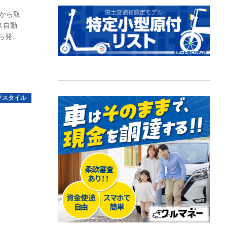
ホから取
ス自動
ら発売