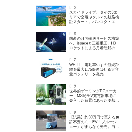
シニアカーなどを販売
スカイドライブ、タイの3エ
リアで空飛ぶクルマの航路検
証スタート。バンコク・エア
ウェイズと提携し事業化を目
指す
国産の月面輸送サービス構築
へ。ispaceと三菱重工、H3
ロケットによる月着陸船の打
ち上げ輸送サービス契約を締
結
WHILL、電動車いすの航続距
離を最大1.75倍伸ばせる大容
量バッテリーを発売
世界的ゲーミングPCメーカ
ー、MSIがEV充電器市場に
参入した背景にあった冷却技
術とは【MSIの挑戦／第1
回】
【試乗】約50万円で買える免
許不要のミニEV「ブルージ
ェー」がまもなく発売。自転
車サイズの屋根付き四輪特定