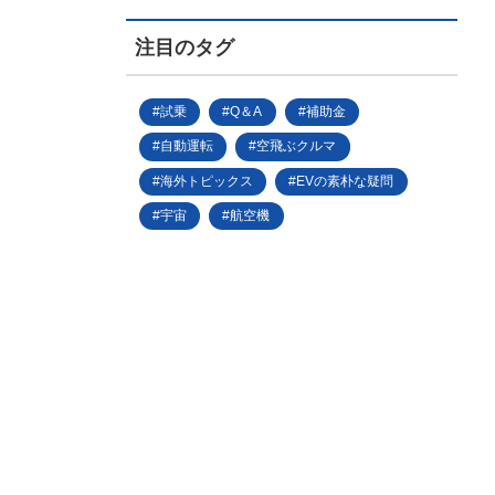
注目のタグ
試乗
Q＆A
補助金
自動運転
空飛ぶクルマ
海外トピックス
EVの素朴な疑問
宇宙
航空機