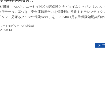
3年9月5日、あいおいニッセイ同和損害保険とナビタイムジャパンはスマ
E
走行データに基づき、安全運転度合いを保険料に反映するテレマティク
「タフ・見守るクルマの保険NexT」を、2024年1月以降保険始期契約か
とを発表した。
マートモビリティJP編集部
バイク
キックボード
フスタイル
ノロジー
メディアについて
会社