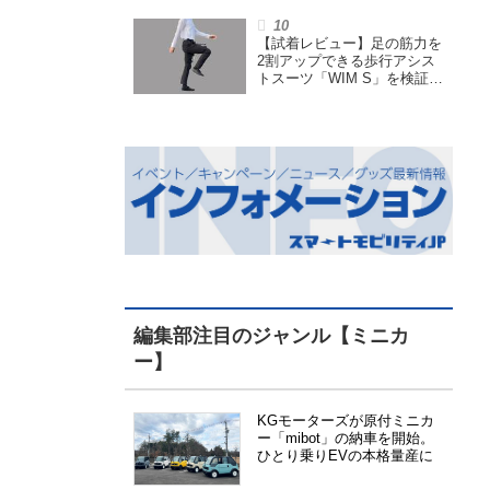
小型原付で、FCEVモデルも
展開
【試着レビュー】足の筋力を
2割アップできる歩行アシス
トスーツ「WIM S」を検証。
「足版のシックスパッド」と
も言われる理由を探る
編集部注目のジャンル【ミニカ
ー】
KGモーターズが原付ミニカ
ー「mibot」の納車を開始。
ひとり乗りEVの本格量産に
向けた準備が進む