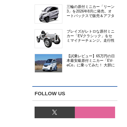
三輪の原付ミニカー「リーン
3」を2026年8月に発売。オ
ートバックスで販売＆アフタ
ーサービス提供、さらにメー
カー直販も検討中
ブレイズがレトロな原付ミニ
カー「EVクラシック」をセ
ミマイナーチェンジ。走行性
能、安全性、視認性が向上
【試乗レビュー】65万円の日
本最安級原付ミニカー「EV-
eCo」に乗ってみた！ 大胆に
割り切った1人乗りの超小型
EV
FOLLOW US