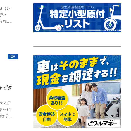
pt（レ
想い
られた
ャピタ
のべネデ
キャピ
かねてよ
真はイ