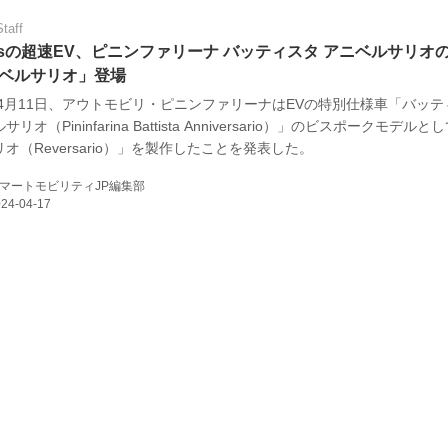
Staff
0psの超速EV、ピニンファリーナ バッティスタ アニベルサリオ
ベルサリオ」登場
4年4月11日、アウトモビリ・ピニンファリーナはEVの特別仕様車「バッテ
リオ（Pininfarina Battista Anniversario）」のビスポークモデル
オ（Reversario）」を製作したことを発表した。
マートモビリティJP編集部