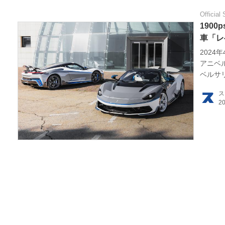
Official 
190
車「レ
202
アニベルサ
ベルサリ
ス