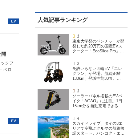
東京大学発のベンチャーが開
発した約20万円の国産EVス
クーター「EcoSlide Pro」が
公開
登場。600Wモーター搭載の
ハイパワー特定小型原付
デラックブ
免許いらない四輪EV「エレ
・ベロ
グラン」が登場。航続距離
130km、登坂性能30％、
200L超えの積載スペースを
備えた特定小型原付
ソーラーパネル搭載のEVバ
イク「AGAO」に注目。1日
15km分を自動充電できる
「走る蓄電池」
スカイドライブ、タイの3エ
リアで空飛ぶクルマの航路検
証スタート。バンコク・エア