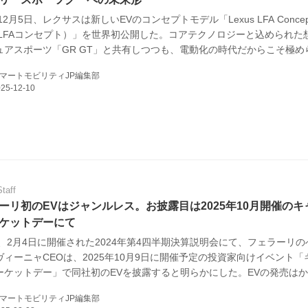
年12月5日、レクサスは新しいEVのコンセプトモデル「Lexus LFA Conce
 LFAコンセプト）」を世界初公開した。コアテクノロジーと込められた
E
ュアスポーツ「GR GT」と共有しつつも、電動化の時代だからこそ極め
を通して「想像を超える創造」を成し遂げているようだ。
マートモビリティJP編集部
バイク
キックボード
フスタイル
Staff
ーリ初のEVはジャンルレス。お披露目は2025年10月開催のキ
ノロジー
ケットデーにて
年、2月4日に開催された2024年第4四半期決算説明会にて、フェラーリ
メディアについて
ヴィーニャCEOは、2025年10月9日に開催予定の投資家向けイベント「
ーケットデー」で同社初のEVを披露すると明らかにした。EVの発売は
会社
されており、今回のコメントはそれを裏付けたかたちだ。（タイトル写
マートモビリティJP編集部
ェラーリ公式HP「The Official Ferrari Magazine」より）