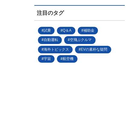
注目のタグ
試乗
Q＆A
補助金
自動運転
空飛ぶクルマ
海外トピックス
EVの素朴な疑問
宇宙
航空機