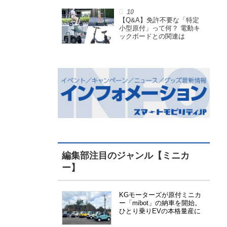
小型原付で、FCEVモデルも
展開
【Q&A】免許不要な「特定
小型原付」って何？ 電動キ
ックボードとの関連は
編集部注目のジャンル【ミニカ
ー】
KGモーターズが原付ミニカ
ー「mibot」の納車を開始。
ひとり乗りEVの本格量産に
向けた準備が進む