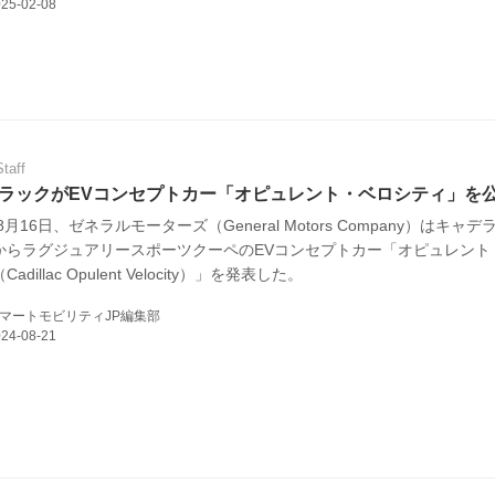
規約
イバシーポリシー
ター名簿
Staff
い合せ
ラックがEVコンセプトカー「オピュレント・ベロシティ」を
年8月16日、ゼネラルモーターズ（General Motors Company）はキャ
掲載について
からラグジュアリースポーツクーペのEVコンセプトカー「オピュレント
adillac Opulent Velocity）」を発表した。
マートモビリティJP編集部