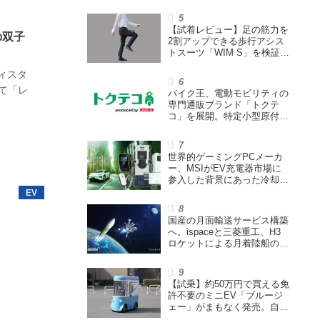
ウェイズと提携し事業化を目
指す
【試着レビュー】足の筋力を
の双子
2割アップできる歩行アシス
トスーツ「WIM S」を検証。
「足版のシックスパッド」と
ィスタ
も言われる理由を探る
として「レ
バイク王、電動モビリティの
専門通販ブランド「トクテ
コ」を展開。特定小型原付や
シニアカーなどを販売
世界的ゲーミングPCメーカ
ー、MSIがEV充電器市場に
参入した背景にあった冷却技
術とは【MSIの挑戦／第1
回】
国産の月面輸送サービス構築
へ。ispaceと三菱重工、H3
ロケットによる月着陸船の打
ち上げ輸送サービス契約を締
結
【試乗】約50万円で買える免
許不要のミニEV「ブルージ
ェー」がまもなく発売。自転
車サイズの屋根付き四輪特定