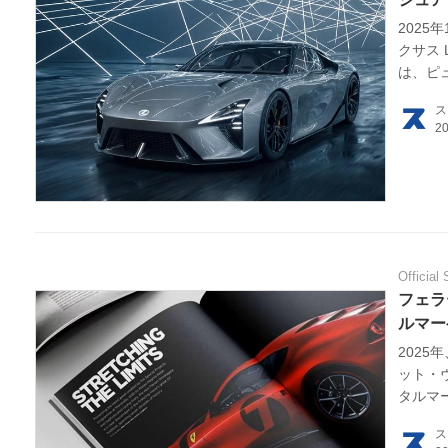
2025
クサス
HOM
は、ピ
機能美
EV
ス
電動
電動
ライ
Official 
フェラ
テク
ルマー
2025
この
ット・
タルマ
運営
り言及
ス
メージ：フ