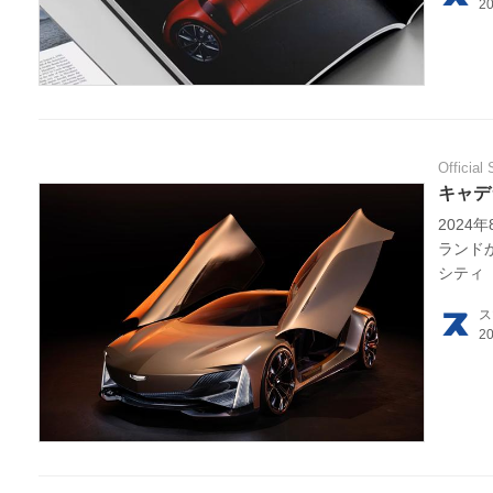
利用
プラ
ライ
Official 
お問
キャデ
2024
広告
ランド
シティ（C
ス