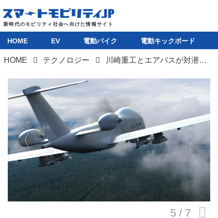
HOME
EV
電動バイク
電動キックボード
HOME
テクノロジー
川崎重工とエアバスが対潜ドローンで提携。滞空型無人機「ユーロドローン」による哨戒機の運用可能性を検討
HOME
EV
電動バイク
電動キックボード
ライフスタイル
テクノロジー
このメディアについて