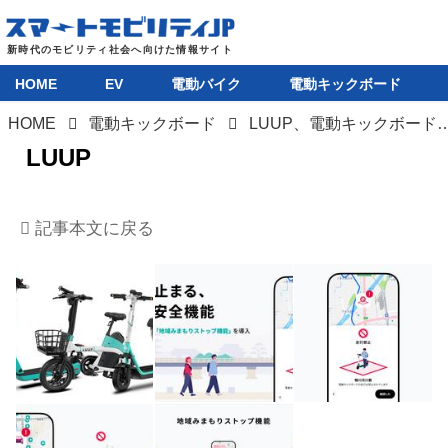
HOME
EV
電動バイク
電動キックボード
HOME
電動キックボード
LUUP、電動キックボードの自動停止機能を地域限定で実装。通行禁止エリア進入をG
HOME
LUUP
EV
記事本文に戻る
電動バイク
電動キックボード
ライフスタイル
テクノロジー
このメディアについて