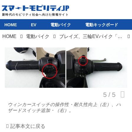
HOME
EV
電動バイク
電動キックボード
HOME
電動バイク
ブレイズ、三輪EVバイク「EVデリバリー」のマイナーチェンジを発表。走行安定性と安全性が向上
HOME
EV
電動バイク
電動キックボード
ライフスタイル
ウィンカースイッチの操作性・耐久性向上（左）、ハ
ザードスイッチ追加・（右）。
テクノロジー
記事本文に戻る
このメディアについて