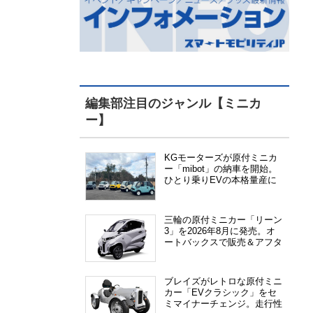
編集部注目のジャンル【ミニカ
ー】
KGモーターズが原付ミニカ
ー「mibot」の納車を開始。
ひとり乗りEVの本格量産に
向けた準備が進む
三輪の原付ミニカー「リーン
3」を2026年8月に発売。オ
ートバックスで販売＆アフタ
ーサービス提供、さらにメー
カー直販も検討中
ブレイズがレトロな原付ミニ
カー「EVクラシック」をセ
ミマイナーチェンジ。走行性