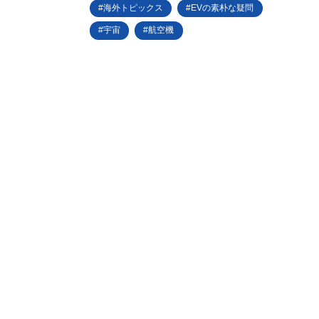
海外トピックス
EVの素朴な疑問
宇宙
航空機