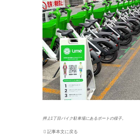
HOM
EV
電動
電動
ライ
テク
この
押上1丁目バイク駐車場にあるポートの様子。
運営
記事本文に戻る
利用