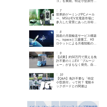
コ」を展開。特定小型原付や
シニアカーなどを販売
世界的ゲーミングPCメーカ
ー、MSIがEV充電器市場に
参入した背景にあった冷却技
術とは【MSIの挑戦／第1
回】
国産の月面輸送サービス構築
へ。ispaceと三菱重工、H3
ロケットによる月着陸船の打
ち上げ輸送サービス契約を締
結
【試乗】約50万円で買える免
許不要のミニEV「ブルージ
ェー」がまもなく発売。自転
車サイズの屋根付き四輪特定
小型原付で、FCEVモデルも
展開
【Q&A】免許不要な「特定
小型原付」って何？ 電動キ
ックボードとの関連は