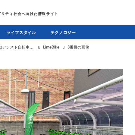
ライフスタイル
テクノロジー
電動モビリティシェア大手Lime、日本で電動アシスト自転車「LimeBike」を展開開始。電動キックボードは廃止を完了
LimeBike
3番目の画像