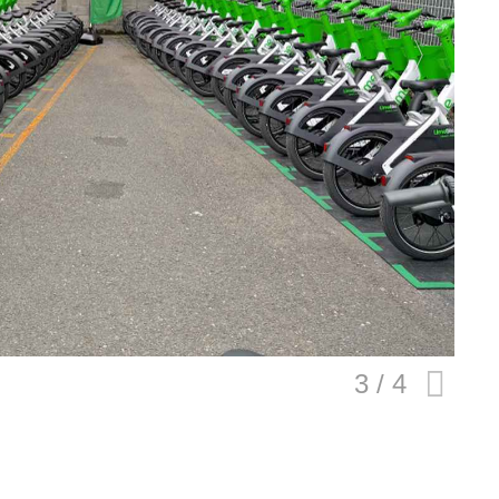
E
バイク
キックボード
フスタイル
ノロジー
メディアについて
会社
規約