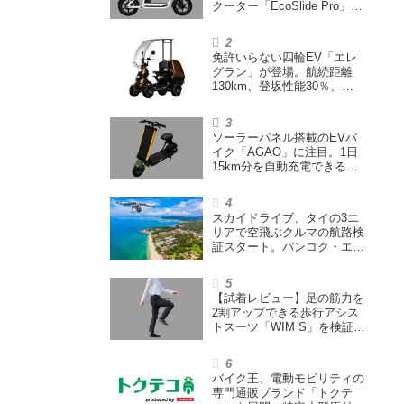
クーター「EcoSlide Pro」が
登場。600Wモーター搭載の
ハイパワー特定小型原付
免許いらない四輪EV「エレ
グラン」が登場。航続距離
130km、登坂性能30％、
200L超えの積載スペースを
備えた特定小型原付
ソーラーパネル搭載のEVバ
イク「AGAO」に注目。1日
15km分を自動充電できる
「走る蓄電池」
スカイドライブ、タイの3エ
リアで空飛ぶクルマの航路検
証スタート。バンコク・エア
ウェイズと提携し事業化を目
指す
【試着レビュー】足の筋力を
2割アップできる歩行アシス
トスーツ「WIM S」を検証。
「足版のシックスパッド」と
も言われる理由を探る
バイク王、電動モビリティの
専門通販ブランド「トクテ