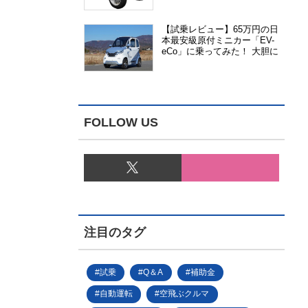
能、安全性、視認性が向上
【試乗レビュー】65万円の日
本最安級原付ミニカー「EV-
eCo」に乗ってみた！ 大胆に
割り切った1人乗りの超小型
EV
FOLLOW US
注目のタグ
試乗
Q＆A
補助金
自動運転
空飛ぶクルマ