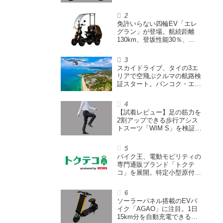
登場。600Wモーター搭載の
ハイパワー特定小型原付
免許いらない四輪EV「エレ
グラン」が登場。航続距離
130km、登坂性能30％、
200L超えの積載スペースを
備えた特定小型原付
スカイドライブ、タイの3エ
リアで空飛ぶクルマの航路検
証スタート。バンコク・エア
ウェイズと提携し事業化を目
指す
【試着レビュー】足の筋力を
2割アップできる歩行アシス
トスーツ「WIM S」を検証。
「足版のシックスパッド」と
も言われる理由を探る
バイク王、電動モビリティの
専門通販ブランド「トクテ
コ」を展開。特定小型原付や
シニアカーなどを販売
ソーラーパネル搭載のEVバ
イク「AGAO」に注目。1日
15km分を自動充電できる