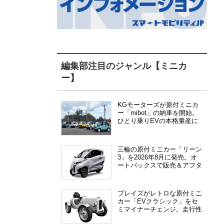
編集部注目のジャンル【ミニカ
ー】
KGモーターズが原付ミニカ
ー「mibot」の納車を開始。
ひとり乗りEVの本格量産に
向けた準備が進む
三輪の原付ミニカー「リーン
3」を2026年8月に発売。オ
ートバックスで販売＆アフタ
ーサービス提供、さらにメー
カー直販も検討中
ブレイズがレトロな原付ミニ
カー「EVクラシック」をセ
ミマイナーチェンジ。走行性
能、安全性、視認性が向上