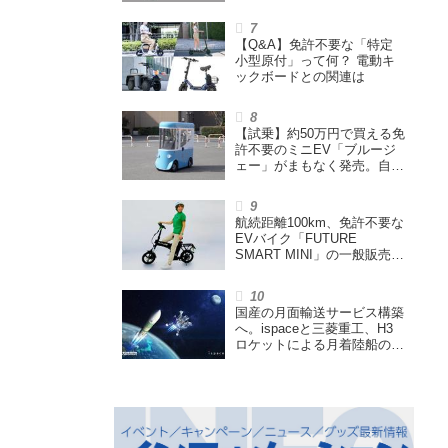
「走る蓄電池」
【Q&A】免許不要な「特定
小型原付」って何？ 電動キ
ックボードとの関連は
【試乗】約50万円で買える免
許不要のミニEV「ブルージ
ェー」がまもなく発売。自転
車サイズの屋根付き四輪特定
小型原付で、FCEVモデルも
展開
航続距離100km、免許不要な
EVバイク「FUTURE
SMART MINI」の一般販売ス
タート。折りたたみできるハ
イスペック特定小型原付
国産の月面輸送サービス構築
へ。ispaceと三菱重工、H3
ロケットによる月着陸船の打
ち上げ輸送サービス契約を締
結