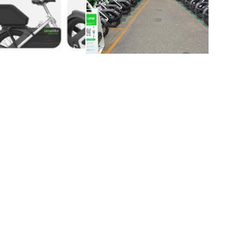
E
バイク
キックボード
フスタイル
ノロジー
メディアについて
会社
規約