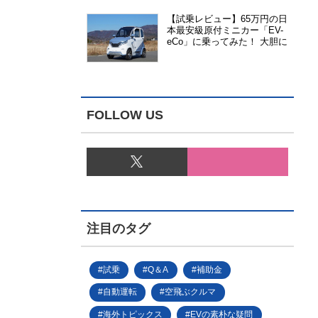
【試乗レビュー】65万円の日
本最安級原付ミニカー「EV-
eCo」に乗ってみた！ 大胆に
割り切った1人乗りの超小型
EV
FOLLOW US
注目のタグ
試乗
Q＆A
補助金
自動運転
空飛ぶクルマ
海外トピックス
EVの素朴な疑問