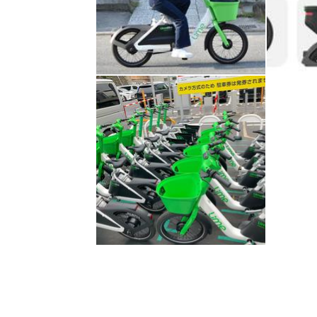
HOM
EV
電動
電動
ライ
テク
この
運営
利用