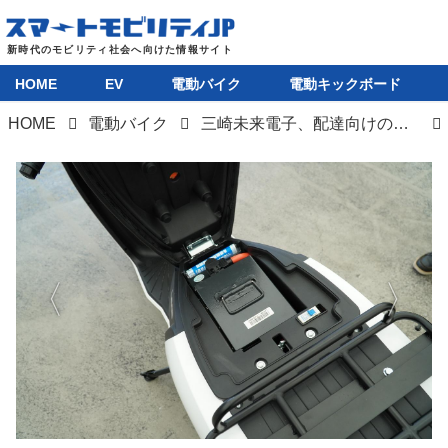
HOME
EV
電動バイク
電動キックボード
HOME
電動バイク
三崎未来電子、配達向けの電動バイク「L-noa」を発売。元青汁王子がEV開発に挑戦
HOME
EV
電動バイク
電動キックボード
ライフスタイル
テクノロジー
このメディアについて