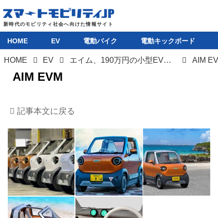
HOME
EV
電動バイク
電動キックボード
HOME
EV
エイム、190万円の小型EV「AIM EVM」を量産開始。沖縄で本格展開へ
AIM E
HOME
AIM EVM
EV
記事本文に戻る
電動バイク
電動キックボード
ライフスタイル
テクノロジー
このメディアについて