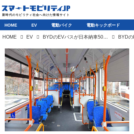
HOME
EV
電動バイク
電動キックボード
HOME
EV
BYDのEVバスが日本納車500台を達成。排出ガスゼロで世界遺産地域の環境保全に貢献
BYDの
HOME
EV
電動バイク
電動キックボード
ライフスタイル
テクノロジー
このメディアについて