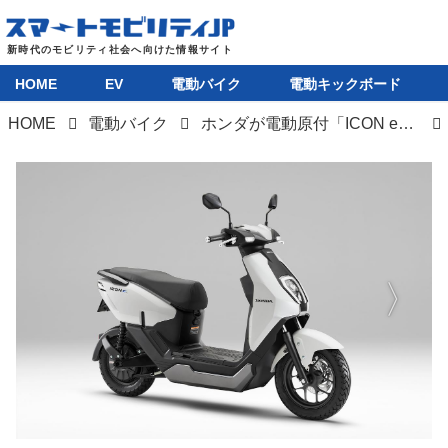
HOME
EV
電動バイク
電動キックボード
HOME
電動バイク
ホンダが電動原付「ICON e：」を発売。新基準原付より安くて航続距離81km＆収納スペースも充実のバイク
HOME
EV
電動バイク
電動キックボード
ライフスタイル
テクノロジー
このメディアについて