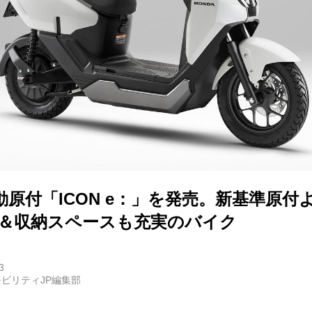
E
バイク
キックボード
フスタイル
原付「ICON e：」を発売。新基準原付
ノロジー
m＆収納スペースも充実のバイク
メディアについて
3
ビリティJP編集部
会社