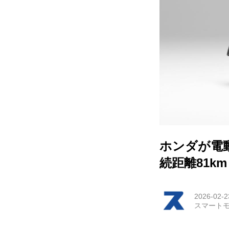
HOM
EV
電動
電動
ライ
ホンダが電動
テク
続距離81k
この
2026-02-2
スマートモ
運営