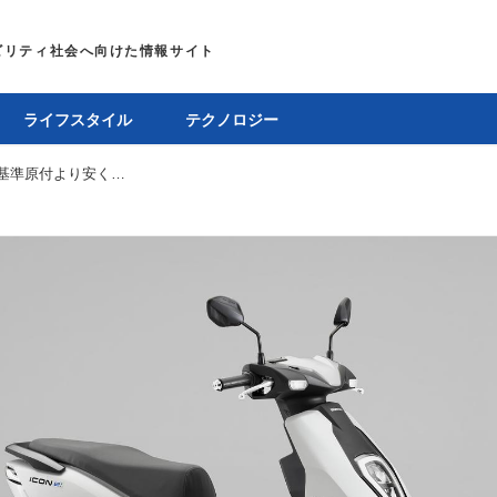
ライフスタイル
テクノロジー
ホンダが電動原付「ICON e：」を発売。新基準原付より安くて航続距離81km＆収納スペースも充実のバイク