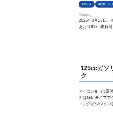
利用
ホンダ
電動バイ
プラ
2026年3月23
あたり81km走行
ライ
お問
広告
125cc
ク
アイコンe：は原
面は幅広タイプで
ィングポジション