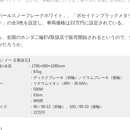
パールスノーフレークホワイト」、「ポセイドンブラックメタ
ド」の全3色を設定し、車両価格は22万円に設定されている。
日から、全国のホンダ二輪EV取扱店で販売開始されるというので
がだろうか。
ン イー 主要諸元】
幅×全高 ：1795×680×1085mm
 ：87kg
キ ：ディスクブレーキ（前輪）／ドラムブレーキ（後輪）
リー ：リチウムイオン（48V・30.6Ah）
ター ：580W
距離 ：81km
時間 ：8時間
イズ ：90／90-12（前輪）、100／90-10（後輪）
価格 ：22万円
8