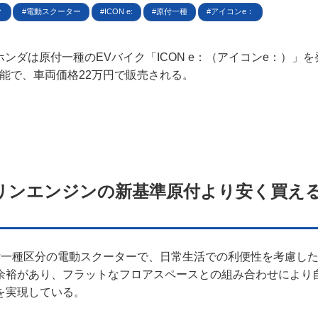
規約
ク
電動スクーター
ICON e:
原付一種
アイコンe：
イバシーポリシー
日、ホンダは原付一種のEVバイク「ICON e：（アイコンe：）」
可能で、車両価格22万円で販売される。
ター名簿
い合せ
掲載について
ガソリンエンジンの新基準原付より安く買え
付一種区分の電動スクーターで、日常生活での利便性を考慮し
余裕があり、フラットなフロアスペースとの組み合わせにより
を実現している。