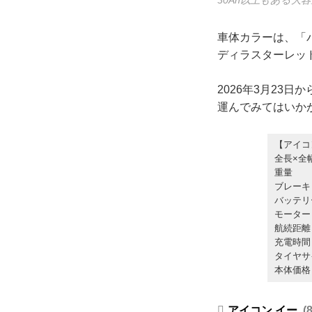
車体カラーは、「
ディラスターレッ
2026年3月23
運んでみてはいか
【アイコ
全長×全
重量
ブレー
バッテ
モー
航続
充電
タイヤサ
本体
アイコン イー