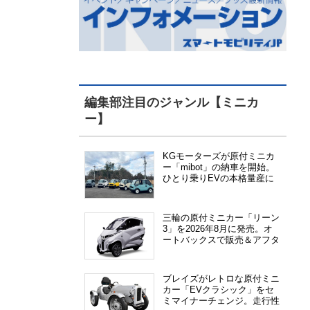
編集部注目のジャンル【ミニカ
ー】
KGモーターズが原付ミニカ
ー「mibot」の納車を開始。
ひとり乗りEVの本格量産に
向けた準備が進む
三輪の原付ミニカー「リーン
3」を2026年8月に発売。オ
ートバックスで販売＆アフタ
ーサービス提供、さらにメー
カー直販も検討中
ブレイズがレトロな原付ミニ
カー「EVクラシック」をセ
ミマイナーチェンジ。走行性