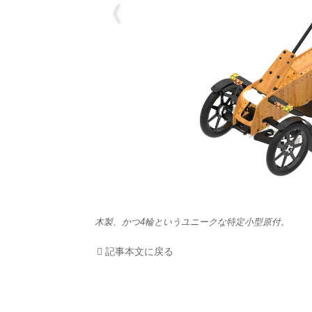
HOM
EV
電動
電動
ライ
テク
木製、かつ4輪というユニークな特定小型原付。
この
記事本文に戻る
運営
利用