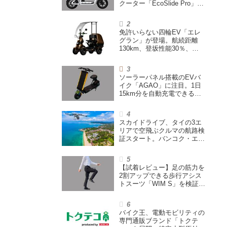
クーター「EcoSlide Pro」が
登場。600Wモーター搭載の
ハイパワー特定小型原付
免許いらない四輪EV「エレ
グラン」が登場。航続距離
130km、登坂性能30％、
200L超えの積載スペースを
備えた特定小型原付
ソーラーパネル搭載のEVバ
イク「AGAO」に注目。1日
15km分を自動充電できる
「走る蓄電池」
スカイドライブ、タイの3エ
リアで空飛ぶクルマの航路検
証スタート。バンコク・エア
ウェイズと提携し事業化を目
指す
【試着レビュー】足の筋力を
2割アップできる歩行アシス
トスーツ「WIM S」を検証。
「足版のシックスパッド」と
も言われる理由を探る
バイク王、電動モビリティの
専門通販ブランド「トクテ