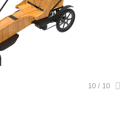
E
バイク
キックボード
フスタイル
ノロジー
メディアについて
会社
規約