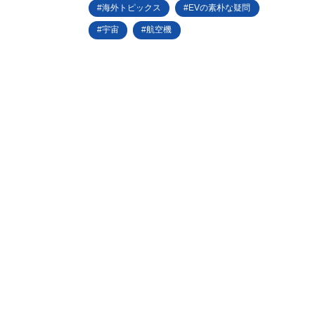
海外トピックス
EVの素朴な疑問
宇宙
航空機