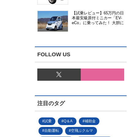
能、安全性、視認性が向上
【試乗レビュー】65万円の日
本最安級原付ミニカー「EV-
eCo」に乗ってみた！ 大胆に
割り切った1人乗りの超小型
EV
FOLLOW US
注目のタグ
試乗
Q＆A
補助金
自動運転
空飛ぶクルマ