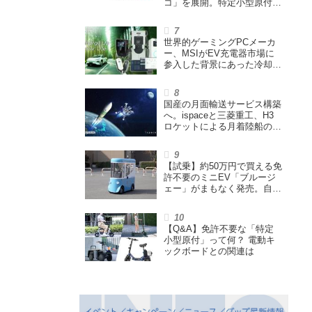
コ」を展開。特定小型原付や
シニアカーなどを販売
世界的ゲーミングPCメーカ
ー、MSIがEV充電器市場に
参入した背景にあった冷却技
術とは【MSIの挑戦／第1
回】
国産の月面輸送サービス構築
へ。ispaceと三菱重工、H3
ロケットによる月着陸船の打
ち上げ輸送サービス契約を締
結
【試乗】約50万円で買える免
許不要のミニEV「ブルージ
ェー」がまもなく発売。自転
車サイズの屋根付き四輪特定
小型原付で、FCEVモデルも
展開
【Q&A】免許不要な「特定
小型原付」って何？ 電動キ
ックボードとの関連は