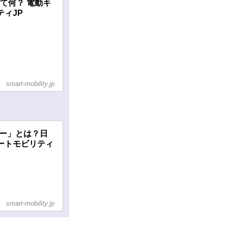
て何？ 電動キ
ティJP
smart-mobility.jp
カー」とは？日
マートモビリティ
smart-mobility.jp