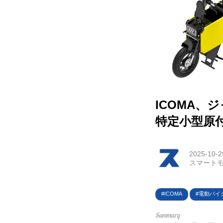
HOM
EV
電動
ICOMA、
電動
特定小型原
ライ
テク
2025-10-2
スマートモ
この
ICOMA
電動バイ
運営