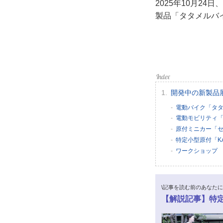
2025年10月24日
利用
製品「タタメルバ
プラ
ライ
お問
開発中の新製品
広告
電動バイク「タ
電動モビリティ「t
原付ミニカー「
特定小型原付「K
ワークショップ
\記事を読む前のあなたに
【解説記事】特