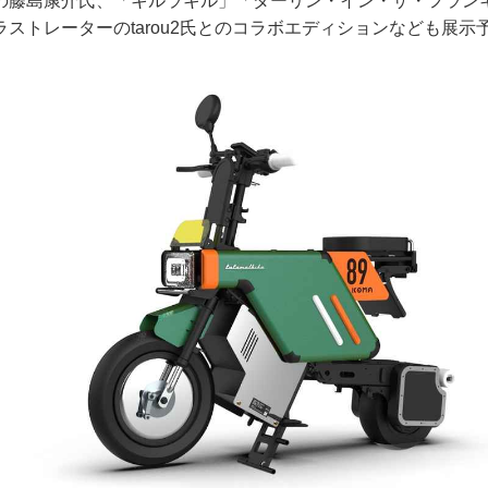
の藤島康介氏、「キルラキル」「ダーリン・イン・ザ・フラン
ストレーターのtarou2氏とのコラボエディションなども展示