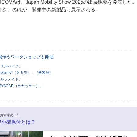
、ICOMAは、Japan Mobility Show 2025の出展概要を発
規約
イク」のほか、開発中の新製品も展示される。
イバシーポリシー
ター名簿
い合せ
展示やワークショップも開催
掲載について
タメルバイク」
atamo!（タタモ）」（新製品）
セルフメイド」
AYACAR（カヤッカー）」
おすすめ！/
定小型原付とは？