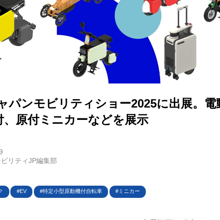
E
バイク
ジャパンモビリティショー2025に出展。
キックボード
付、原付ミニカーなどを展示
フスタイル
ノロジー
9
ビリティJP編集部
メディアについて
ク
EV
特定小型原動機付自転車
ミニカー
会社