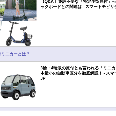
【Q&A】免許不要な「特定小型原付」っ
ックボードとの関連は - スマートモビリ
付ミニカーとは？
3輪・4輪版の原付とも言われる「ミニ
本最小の自動車区分を徹底解説！ - ス
JP