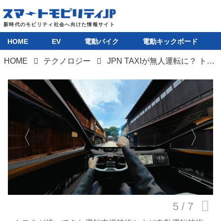
HOME
EV
電動バイク
電動キックボード
HOME
テクノロジー
JPN TAXIが無人運転に？ トヨタ×ウェイモの最強タッグが日本版ロボタクシーの普及を加速
HOME
EV
電動バイク
電動キックボード
ライフスタイル
テクノロジー
このメディアについて