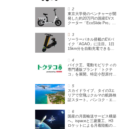
200L超えの積載スペースを
備えた特定小型原付
東京大学発のベンチャーが開
発した約20万円の国産EVス
クーター「EcoSlide Pro」が
登場。600Wモーター搭載の
ハイパワー特定小型原付
ソーラーパネル搭載のEVバ
イク「AGAO」に注目。1日
15km分を自動充電できる
「走る蓄電池」
バイク王、電動モビリティの
専門通販ブランド「トクテ
コ」を展開。特定小型原付や
シニアカーなどを販売
スカイドライブ、タイの3エ
リアで空飛ぶクルマの航路検
証スタート。バンコク・エア
ウェイズと提携し事業化を目
指す
国産の月面輸送サービス構築
へ。ispaceと三菱重工、H3
ロケットによる月着陸船の打