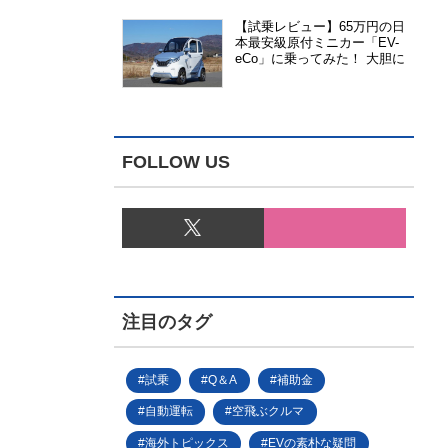
【試乗レビュー】65万円の日
本最安級原付ミニカー「EV-
eCo」に乗ってみた！ 大胆に
割り切った1人乗りの超小型
EV
FOLLOW US
注目のタグ
試乗
Q＆A
補助金
自動運転
空飛ぶクルマ
海外トピックス
EVの素朴な疑問