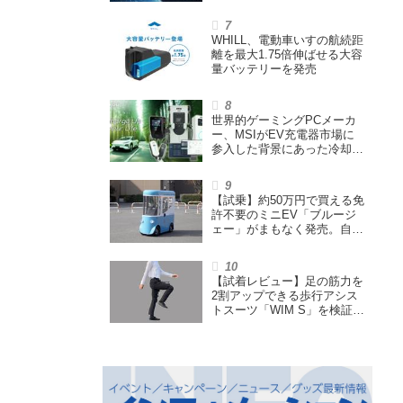
ち上げ輸送サービス契約を締
結
WHILL、電動車いすの航続距
離を最大1.75倍伸ばせる大容
量バッテリーを発売
世界的ゲーミングPCメーカ
ー、MSIがEV充電器市場に
参入した背景にあった冷却技
術とは【MSIの挑戦／第1
回】
【試乗】約50万円で買える免
許不要のミニEV「ブルージ
ェー」がまもなく発売。自転
車サイズの屋根付き四輪特定
小型原付で、FCEVモデルも
展開
【試着レビュー】足の筋力を
2割アップできる歩行アシス
トスーツ「WIM S」を検証。
「足版のシックスパッド」と
も言われる理由を探る