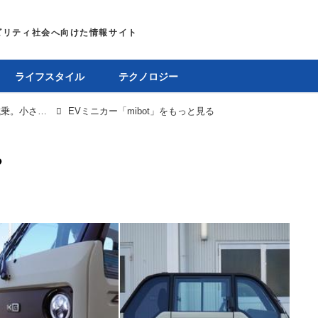
ライフスタイル
テクノロジー
【動画】KGモーターズの小型EV「mibot」に先行試乗。小さいのに実用性が高い、110万円のひとり乗り原付ミニカー
EVミニカー「mibot」をもっと見る
る