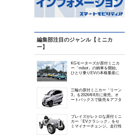
編集部注目のジャンル【ミニカ
ー】
KGモーターズが原付ミニカ
ー「mibot」の納車を開始。
ひとり乗りEVの本格量産に
向けた準備が進む
三輪の原付ミニカー「リーン
3」を2026年8月に発売。オ
ートバックスで販売＆アフタ
ーサービス提供、さらにメー
カー直販も検討中
ブレイズがレトロな原付ミニ
カー「EVクラシック」をセ
ミマイナーチェンジ。走行性
能、安全性、視認性が向上