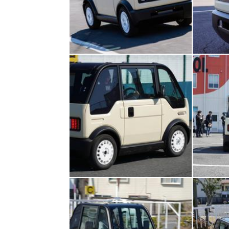
HOM
EV
電動
電動
ライ
テク
この
運営
利用