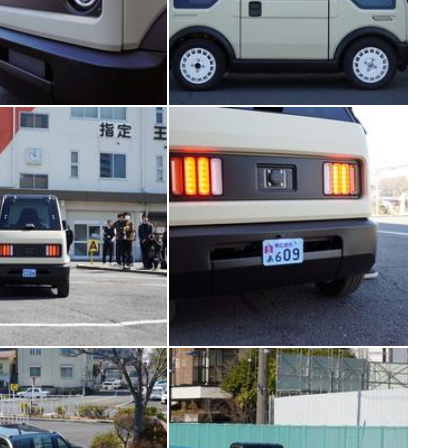
E
バイク
キックボード
フスタイル
ノロジー
メディアについて
会社
規約