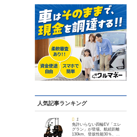
免許いらない四輪EV「エレ
グラン」が登場。航続距離
130km、登坂性能30％、