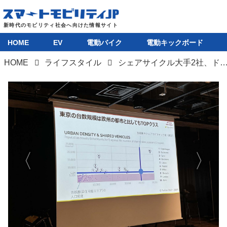
HOME
EV
電動バイク
電動キックボード
HOME
ライフスタイル
シェアサイクル大手2社、ドコモ・バイクシェアとOpenStreetがポートの相互利用に
HOME
EV
電動バイク
電動キックボード
ライフスタイル
テクノロジー
このメディアについて