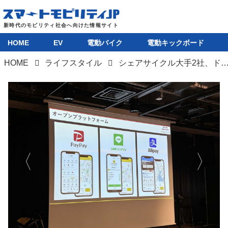
HOME
EV
電動バイク
電動キックボード
HOME
ライフスタイル
シェアサイクル大手2社、ドコモ・バイクシェアとOpenStreetがポートの相互利用に
HOME
EV
電動バイク
電動キックボード
ライフスタイル
テクノロジー
このメディアについて