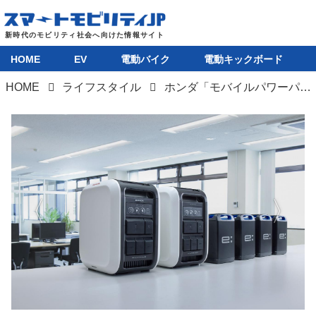
HOME
EV
電動バイク
電動キックボード
HOME
ライフスタイル
ホンダ「モバイルパワーパックe：」をポータブル電源として使用できる「パワーポッドe：」を発売
HOME
EV
電動バイク
電動キックボード
ライフスタイル
テクノロジー
このメディアについて