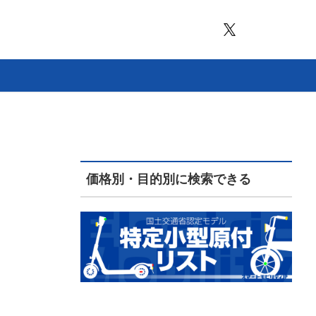
価格別・目的別に検索できる