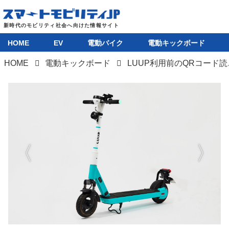
HOME
EV
電動バイク
電動キックボード
HOME
電動キックボード
LUUP利用前のQ
HOME
EV
電動バイク
電動キックボード
ライフスタイル
テクノロジー
このメディアについて