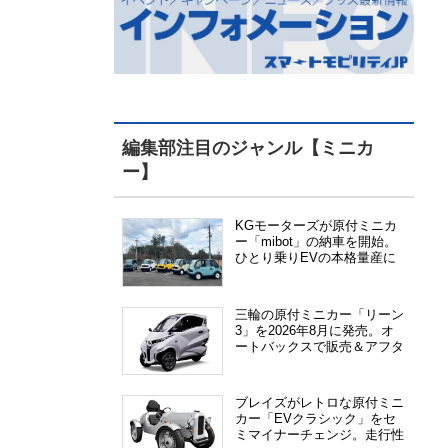
編集部注目のジャンル【ミニカ
ー】
KGモーターズが原付ミニカ
ー「mibot」の納車を開始。
ひとり乗りEVの本格量産に
向けた準備が進む
三輪の原付ミニカー「リーン
3」を2026年8月に発売。オ
ートバックスで販売＆アフタ
ーサービス提供、さらにメー
カー直販も検討中
ブレイズがレトロな原付ミニ
カー「EVクラシック」をセ
ミマイナーチェンジ。走行性