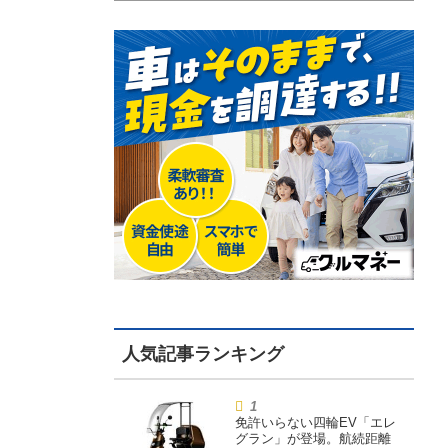
免許いらない四輪EV「エレ
グラン」が登場。航続距離