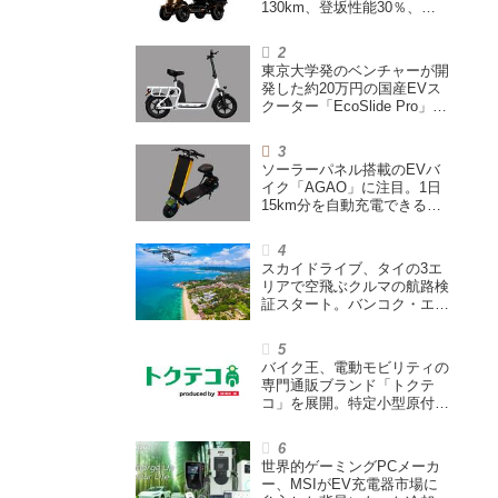
130km、登坂性能30％、
200L超えの積載スペースを
備えた特定小型原付
東京大学発のベンチャーが開
発した約20万円の国産EVス
クーター「EcoSlide Pro」が
登場。600Wモーター搭載の
ハイパワー特定小型原付
ソーラーパネル搭載のEVバ
イク「AGAO」に注目。1日
15km分を自動充電できる
「走る蓄電池」
スカイドライブ、タイの3エ
リアで空飛ぶクルマの航路検
証スタート。バンコク・エア
ウェイズと提携し事業化を目
指す
バイク王、電動モビリティの
専門通販ブランド「トクテ
コ」を展開。特定小型原付や
シニアカーなどを販売
世界的ゲーミングPCメーカ
ー、MSIがEV充電器市場に