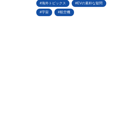
海外トピックス
EVの素朴な疑問
宇宙
航空機