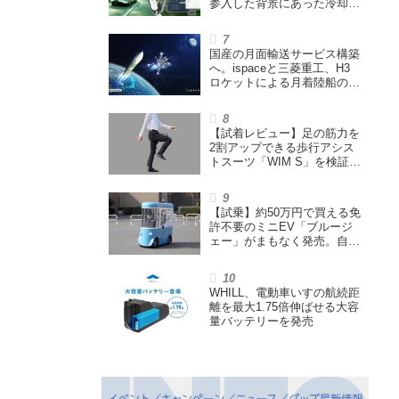
参入した背景にあった冷却技
術とは【MSIの挑戦／第1
回】
国産の月面輸送サービス構築
へ。ispaceと三菱重工、H3
ロケットによる月着陸船の打
ち上げ輸送サービス契約を締
結
【試着レビュー】足の筋力を
2割アップできる歩行アシス
トスーツ「WIM S」を検証。
「足版のシックスパッド」と
も言われる理由を探る
【試乗】約50万円で買える免
許不要のミニEV「ブルージ
ェー」がまもなく発売。自転
車サイズの屋根付き四輪特定
小型原付で、FCEVモデルも
展開
WHILL、電動車いすの航続距
離を最大1.75倍伸ばせる大容
量バッテリーを発売