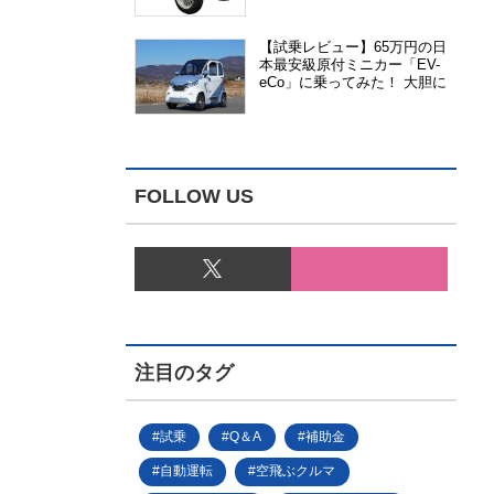
能、安全性、視認性が向上
【試乗レビュー】65万円の日
本最安級原付ミニカー「EV-
eCo」に乗ってみた！ 大胆に
割り切った1人乗りの超小型
EV
FOLLOW US
注目のタグ
試乗
Q＆A
補助金
自動運転
空飛ぶクルマ