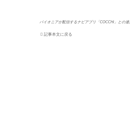
HOM
パイオニアが配信するナビアプリ「COCCHi」との
EV
記事本文に戻る
電動
電動
ライ
テク
この
運営
利用