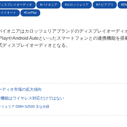
規約
ディスプレイオーディオ
パイオニア
カロッツェリア
ナビアプリ
DM
ロイドオート
CarPlay
イバシーポリシー
日、パイオニアはカロッツェリアブランドのディスプレイオーディオ「
ター名簿
rPlayやAndroid Autoといったスマートフォンとの連携機能を
式ディスプレイオーディオとなる。
い合せ
掲載について
ーディオ市場の拡大傾向
0の新機能はワイヤレス対応だけではない
ツェリア DMH-SZ500 主な仕様