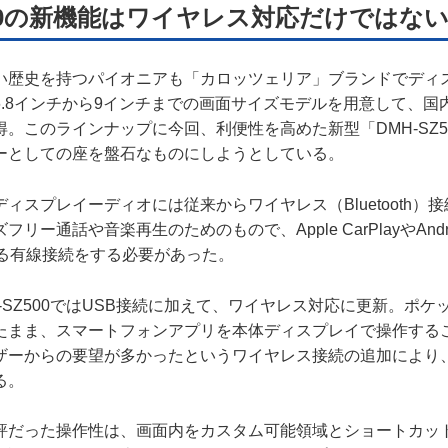
Z500の新機能はワイヤレス対応だけではな
い歴史を持つパイオニアも「カロッツェリア」ブランドでディ
6.8インチから9インチまでの画面サイズモデルを用意して、国
。このラインナップに今回、利便性を高めた新型「DMH-SZ5
ーとしての座を盤石なものにしようとしている。
ィスプレイーディオには従来からワイヤレス（Bluetooth）
リー通話や音楽再生のためのもので、Apple CarPlayやAndroi
よる有線接続をする必要があった。
-SZ500ではUSB接続に加えて、ワイヤレス対応に更新。ポ
たまま、スマートフォンアプリを本体ディスプレイで操作する
ザーからの要望が多かったというワイヤレス接続の追加により
る。
評だった操作性は、画面内をカスタム可能領域とショートカッ