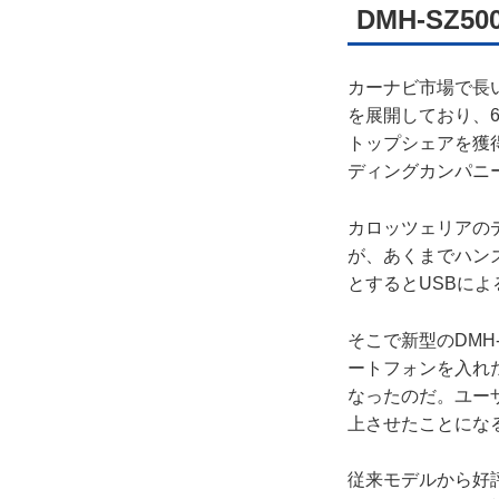
DMH-S
カーナビ市場で長
を展開しており、
トップシェアを獲得
ディングカンパニ
カロッツェリアのデ
が、あくまでハンズフ
とするとUSBに
そこで新型のDMH
ートフォンを入れ
なったのだ。ユー
上させたことにな
従来モデルから好