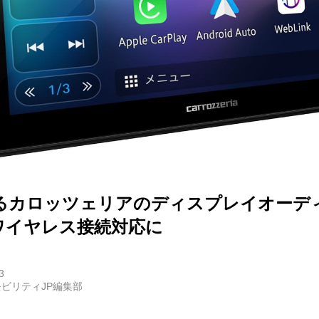
E
バイク
キックボード
フスタイル
るカロッツェリアのディスプレイオーディ
ノロジー
はワイヤレス接続対応に
メディアについて
3
ビリティJP編集部
会社