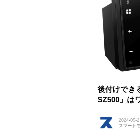
HOM
EV
電動
電動
ライ
後付けでき
テク
SZ500」
この
2024-05-2
スマートモ
運営