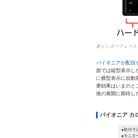
新インターフェースを
パイオニアが配信す
面では縦型表示しか
に横型表示に自動
乗効果はいまのと
後の展開に期待し
パイオニア カロ
●取付寸法
●モニター