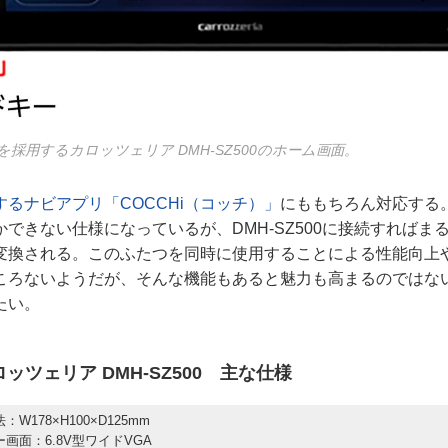
採用するカロッツェリア DMH-SZ500のホーム画面。
るナビアプリ「COCCHi（コッチ）」
にももちろん対応する
できない仕様になっているが、DMH-SZ500に接続すればま
変換される。このふたつを同時に使用することによる性能向上
ころないようだが、そんな機能もあると魅力も高まるのではな
たい。
ッツェリア DMH-SZ500 主な仕様
：W178×H100×D125mm
画面：6.8V型ワイドVGA