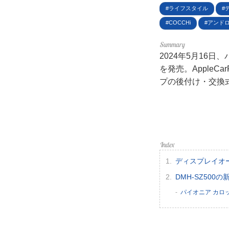
利用
ライフスタイル
COCCHi
アンド
プラ
2024年5月16
ライ
を発売。AppleCa
プの後付け・交換
お問
広告
ディスプレイオ
DMH-SZ50
パイオニア カロッ