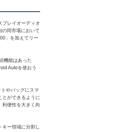
い
スプレイオーディオ
内の同市場において
00」を加えてリー
接続機能はあった
d Autoを使おう
ケットやバッグにスマ
ことができるように
、利便性を大きく向
トキー領域に分割し