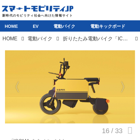
HOME
EV
電動バイク
電動キックボード
HOME
電動バイク
折りたたみ電動バイク「ICOMA タタメルバイク」が先行販売の受付を開始
HOME
EV
電動バイク
電動キックボード
ライフスタイル
テクノロジー
このメディアについて