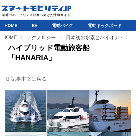
HOME
EV
電動バイク
電動キックボード
HOME
テクノロジー
日本初の水素とバイオディーゼルのハイブリッド電動旅客船「HANARIA」が通常営業開始
ハイブリッド電動旅客船
HOME
「HANARIA」
EV
記事本文に戻る
電動バイク
電動キックボード
ライフスタイル
テクノロジー