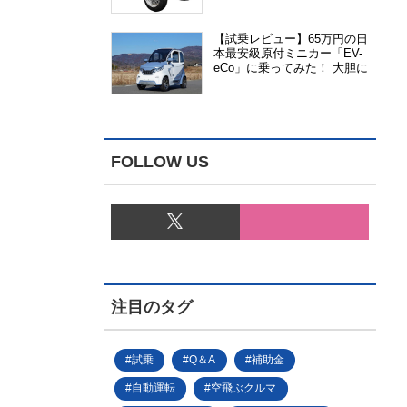
能、安全性、視認性が向上
【試乗レビュー】65万円の日
本最安級原付ミニカー「EV-
eCo」に乗ってみた！ 大胆に
割り切った1人乗りの超小型
EV
FOLLOW US
注目のタグ
試乗
Q＆A
補助金
自動運転
空飛ぶクルマ