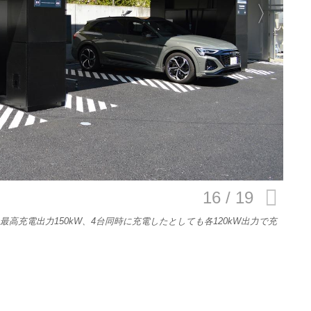
E
バイク
キックボード
フスタイル
ノロジー
高充電出力150kW、4台同時に充電したとしても各120kW出力で充
メディアについて
会社
規約