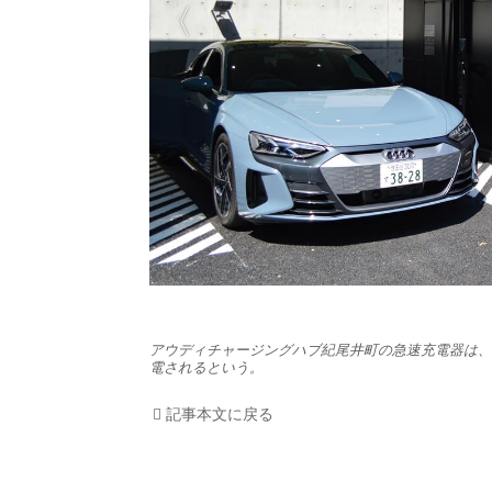
HOM
EV
電動
電動
ライ
テク
アウディチャージングハブ紀尾井町の急速充電器は、最
電されるという。
この
記事本文に戻る
運営
利用