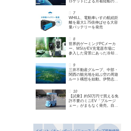
ロケットによる月着陸船の打
ち上げ輸送サービス契約を締
結
WHILL、電動車いすの航続距
離を最大1.75倍伸ばせる大容
量バッテリーを発売
世界的ゲーミングPCメーカ
ー、MSIがEV充電器市場に
参入した背景にあった冷却技
術とは【MSIの挑戦／第1
回】
三井不動産グループ、中部・
関西の観光地を結ぶ空の周遊
ルート構想を始動。伊勢志摩
エリア中核に空飛ぶクルマ運
航を検証
【試乗】約50万円で買える免
許不要のミニEV「ブルージ
ェー」がまもなく発売。自転
車サイズの屋根付き四輪特定
小型原付で、FCEVモデルも
展開