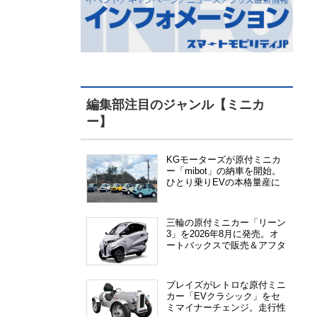
編集部注目のジャンル【ミニカ
ー】
KGモーターズが原付ミニカ
ー「mibot」の納車を開始。
ひとり乗りEVの本格量産に
向けた準備が進む
三輪の原付ミニカー「リーン
3」を2026年8月に発売。オ
ートバックスで販売＆アフタ
ーサービス提供、さらにメー
カー直販も検討中
ブレイズがレトロな原付ミニ
カー「EVクラシック」をセ
ミマイナーチェンジ。走行性