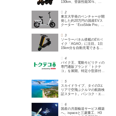
130km、登坂性能30％、
200L超えの積載スペースを
備えた特定小型原付
東京大学発のベンチャーが開
発した約20万円の国産EVス
クーター「EcoSlide Pro」が
登場。600Wモーター搭載の
ハイパワー特定小型原付
ソーラーパネル搭載のEVバ
イク「AGAO」に注目。1日
15km分を自動充電できる
「走る蓄電池」
バイク王、電動モビリティの
専門通販ブランド「トクテ
コ」を展開。特定小型原付や
シニアカーなどを販売
スカイドライブ、タイの3エ
リアで空飛ぶクルマの航路検
証スタート。バンコク・エア
ウェイズと提携し事業化を目
指す
国産の月面輸送サービス構築
へ。ispaceと三菱重工、H3