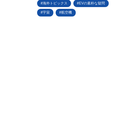
海外トピックス
EVの素朴な疑問
宇宙
航空機