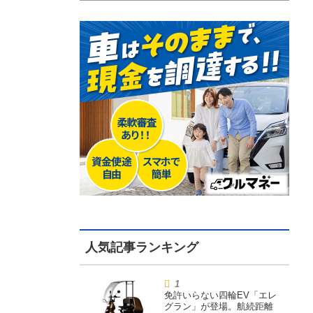
免許いらない四輪EV「エレ
グラン」が登場。航続距離