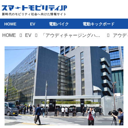
HOME
EV
電動バイク
電動キックボード
HOME
EV
「アウディチャージングハブ紀尾井町」の運用開始。パワーエックス製急速充電器を採用
HOME
EV
電動バイク
電動キックボード
ライフスタイル
テクノロジー
このメディアについて