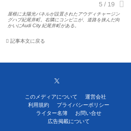
運営会社
屋根に太陽光パネルが設置されたアウディチャージン
グハブ紀尾井町。右隣にコンビニが、道路を挟んだ向
かいにAudi City 紀尾井町がある。
利用規約
プライバシーポリシー
記事本文に戻る
ライター名簿
お問い合せ
広告掲載について
このメディアについて
運営会社
利用規約
プライバシーポリシー
ライター名簿
お問い合せ
広告掲載について