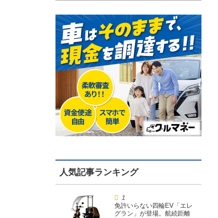
免許いらない四輪EV「エレ
グラン」が登場。航続距離