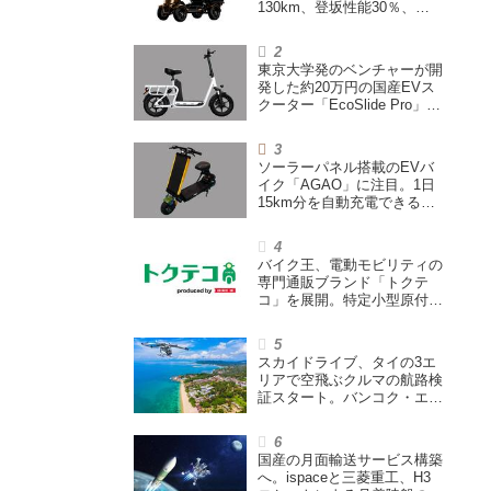
130km、登坂性能30％、
200L超えの積載スペースを
備えた特定小型原付
東京大学発のベンチャーが開
発した約20万円の国産EVス
クーター「EcoSlide Pro」が
登場。600Wモーター搭載の
ハイパワー特定小型原付
ソーラーパネル搭載のEVバ
イク「AGAO」に注目。1日
15km分を自動充電できる
「走る蓄電池」
バイク王、電動モビリティの
専門通販ブランド「トクテ
コ」を展開。特定小型原付や
シニアカーなどを販売
スカイドライブ、タイの3エ
リアで空飛ぶクルマの航路検
証スタート。バンコク・エア
ウェイズと提携し事業化を目
指す
国産の月面輸送サービス構築
へ。ispaceと三菱重工、H3