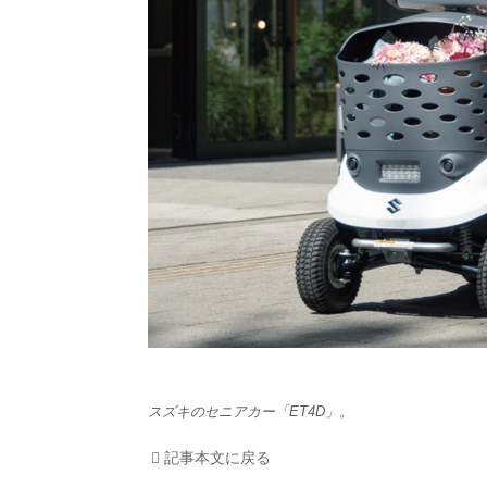
HOM
EV
電動
電動
ライ
テク
この
スズキのセニアカー「ET4D」。
運営
記事本文に戻る