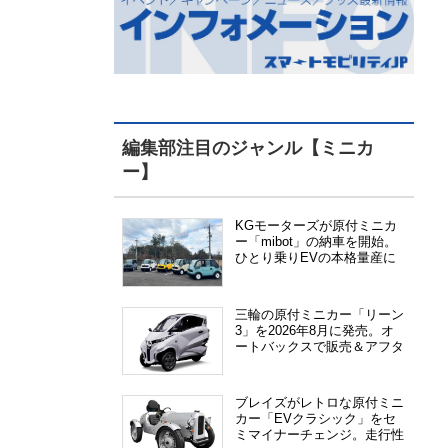
編集部注目のジャンル【ミニカ
ー】
KGモーターズが原付ミニカ
ー「mibot」の納車を開始。
ひとり乗りEVの本格量産に
向けた準備が進む
三輪の原付ミニカー「リーン
3」を2026年8月に発売。オ
ートバックスで販売＆アフタ
ーサービス提供、さらにメー
カー直販も検討中
ブレイズがレトロな原付ミニ
カー「EVクラシック」をセ
ミマイナーチェンジ。走行性