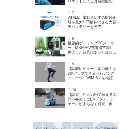
ロケットによる月着陸船の打
ち上げ輸送サービス契約を締
結
WHILL、電動車いすの航続距
離を最大1.75倍伸ばせる大容
量バッテリーを発売
世界的ゲーミングPCメーカ
ー、MSIがEV充電器市場に
参入した背景にあった冷却技
術とは【MSIの挑戦／第1
回】
【試着レビュー】足の筋力を
2割アップできる歩行アシス
トスーツ「WIM S」を検証。
「足版のシックスパッド」と
も言われる理由を探る
【試乗】約50万円で買える免
許不要のミニEV「ブルージ
ェー」がまもなく発売。自転
車サイズの屋根付き四輪特定
小型原付で、FCEVモデルも
展開