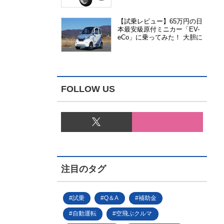
能、安全性、視認性が向上
【試乗レビュー】65万円の日
本最安級原付ミニカー「EV-
eCo」に乗ってみた！ 大胆に
割り切った1人乗りの超小型
EV
FOLLOW US
注目のタグ
試乗
Q＆A
補助金
自動運転
空飛ぶクルマ