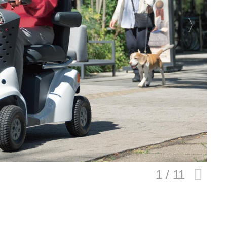
E
バイク
キックボード
フスタイル
ノロジー
メディアについて
会社