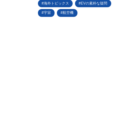
海外トピックス
EVの素朴な疑問
宇宙
航空機