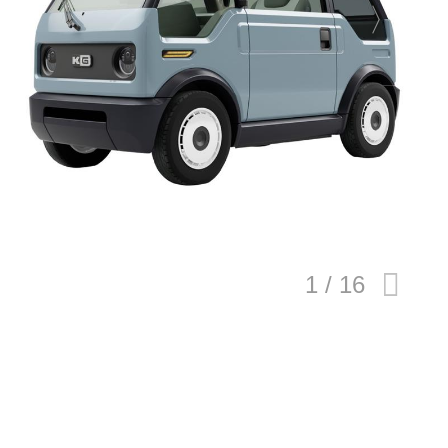
E
バイク
キックボード
フスタイル
ノロジー
メディアについて
会社
規約