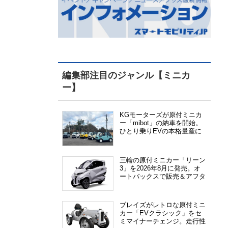
編集部注目のジャンル【ミニカ
ー】
KGモーターズが原付ミニカ
ー「mibot」の納車を開始。
ひとり乗りEVの本格量産に
向けた準備が進む
三輪の原付ミニカー「リーン
3」を2026年8月に発売。オ
ートバックスで販売＆アフタ
ーサービス提供、さらにメー
カー直販も検討中
ブレイズがレトロな原付ミニ
カー「EVクラシック」をセ
ミマイナーチェンジ。走行性