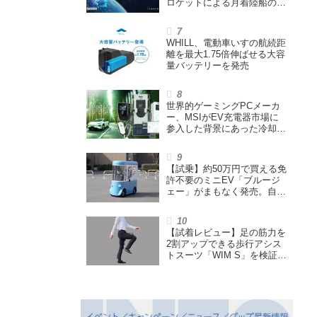
ロケットによる月着陸船の打
ち上げ輸送サービス契約を締
結
WHILL、電動車いすの航続距
離を最大1.75倍伸ばせる大容
量バッテリーを発売
世界的ゲーミングPCメーカ
ー、MSIがEV充電器市場に
参入した背景にあった冷却技
術とは【MSIの挑戦／第1
回】
【試乗】約50万円で買える免
許不要のミニEV「ブルージ
ェー」がまもなく発売。自転
車サイズの屋根付き四輪特定
小型原付で、FCEVモデルも
展開
【試着レビュー】足の筋力を
2割アップできる歩行アシス
トスーツ「WIM S」を検証。
「足版のシックスパッド」と
も言われる理由を探る