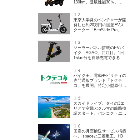
130km、登坂性能30％、
200L超えの積載スペースを
備えた特定小型原付
東京大学発のベンチャーが開
発した約20万円の国産EVス
クーター「EcoSlide Pro」が
登場。600Wモーター搭載の
ハイパワー特定小型原付
ソーラーパネル搭載のEVバ
イク「AGAO」に注目。1日
15km分を自動充電できる
「走る蓄電池」
バイク王、電動モビリティの
専門通販ブランド「トクテ
コ」を展開。特定小型原付や
シニアカーなどを販売
スカイドライブ、タイの3エ
リアで空飛ぶクルマの航路検
証スタート。バンコク・エア
ウェイズと提携し事業化を目
指す
国産の月面輸送サービス構築
へ。ispaceと三菱重工、H3