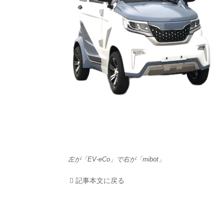
HOM
EV
電動
電動
ライ
テク
左が「EV-eCo」で右が「mibot」
この
記事本文に戻る
運営
利用