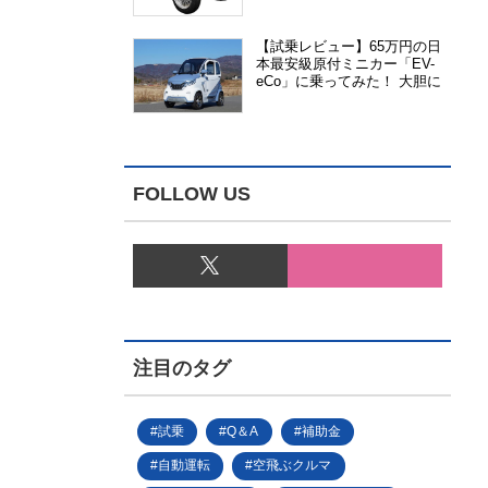
能、安全性、視認性が向上
【試乗レビュー】65万円の日
本最安級原付ミニカー「EV-
eCo」に乗ってみた！ 大胆に
割り切った1人乗りの超小型
EV
FOLLOW US
注目のタグ
試乗
Q＆A
補助金
自動運転
空飛ぶクルマ