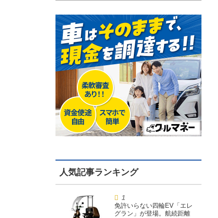
免許いらない四輪EV「エレ
グラン」が登場。航続距離