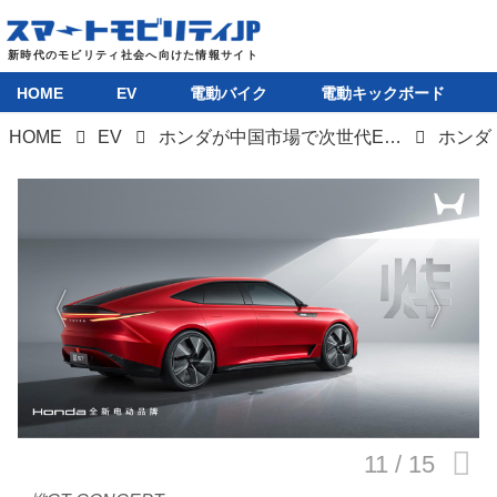
HOME
EV
電動バイク
電動キックボード
HOME
EV
ホンダが中国市場で次世代EVとなる「烨（yè：イエ）シリーズ」を発表
ホンダ
HOME
EV
電動バイク
電動キックボード
ライフスタイル
テクノロジー
このメディアについて