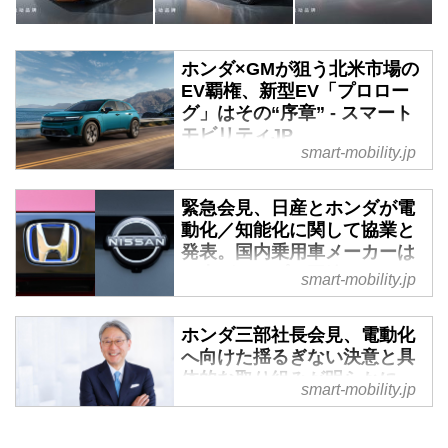
ホンダ×GMが狙う北米市場の
EV覇権、新型EV「プロロー
グ」はその“序章” - スマート
モビリティJP
smart-mobility.jp
2023年9月28日（現地時間）、ホ
ンダは北米市場向けでは初の量産
緊急会見、日産とホンダが電
EVとなる「PROLOGUE（プロロ
動化／知能化に関して協業と
ーグ）」を正式発表した。2024
発表。国内乗用車メーカーは
年初頭から北米及びカナダで発売
二大グループに再編か!? - ス
smart-mobility.jp
する。GM（ゼネラルモーター
マートモビリティJP
ズ）との共同開発車であり生産も
GMが行う。両社の密接な関係
2024年3月15日15時30分、日産自
ホンダ三部社長会見、電動化
は、今後の北米市場におけるEV
動車とホンダの共同記者会見が急
へ向けた揺るぎない決意と具
覇権の争奪戦にも大きな影響を及
遽、開催された。そこで、かねて
体的な取り組みが明らかに -
smart-mobility.jp
ぼしそうだ。
からうわさになっていた「クルマ
スマートモビリティJP
の電動化と知能化に関する協業」
ホンダの三部社長が就任から丸2
が正式に発表された。日産もホン