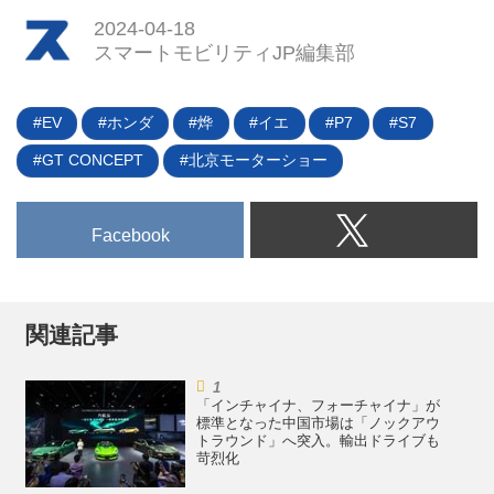
年が経過した2024年4月26日、
ダもEVに注力する戦略を掲げて
2024-04-18
「2023 ビジネスアップデート〜
いるが、単独ではライバルをリー
スマートモビリティJP編集部
電動化を含む企業変革に向けた取
ドすることはできないと判断、今
り組みについて〜」と題した記者
回の協業に至ったようだ。
会見を開いた。コロナ禍や半導体
EV
ホンダ
烨
イエ
P7
S7
の供給問題によって低迷した業績
が回復基調にあることが報告され
GT CONCEPT
北京モーターショー
るとともに、ここ数年加速してい
た電動車メーカーへの変貌を目指
Facebook
す構造改革の途中経過がより具体
的に説明された。
関連記事
「インチャイナ、フォーチャイナ」が
標準となった中国市場は「ノックアウ
トラウンド」へ突入。輸出ドライブも
苛烈化