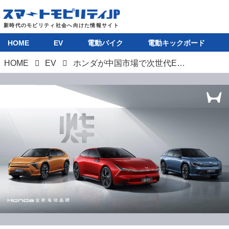
HOME
EV
電動バイク
電動キックボード
HOME
EV
ホンダが中国市場で次世代EVとなる「烨（yè：イエ）シリーズ」を発表