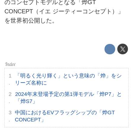
EV
のコンセプトモデルとなる「烨GT
CONCEPT（イエ ジーティーコンセプト）」
電動バイク
を世界初公開した。
電動キックボード
ライフスタイル
テクノロジー
このメディアについて
「明るく光り輝く」という意味の「烨」をシ
リーズ名称に
運営会社
2024年末登場予定の第1弾モデル「烨P7」と
利用規約
「烨S7」
中国におけるEVフラッグシップの「烨GT
プライバシーポリシー
CONCEPT」
ライター名簿