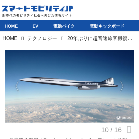
HOME
EV
電動バイク
電動キックボード
HOME
テクノロジー
20年ぶりに超音速旅客機復活なるか。米国ブーム・スーパーソニック社が試験機の初飛行に成功
HOME
EV
電動バイク
電動キックボード
ライフスタイル
テクノロジー
このメディアについて