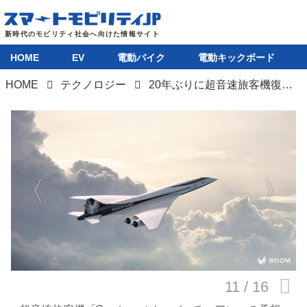
HOME
EV
電動バイク
電動キックボード
HOME
テクノロジー
20年ぶりに超音速旅客機復活なるか。米国ブーム・スーパーソニック社が試験機の初飛行に成功
HOME
EV
電動バイク
電動キックボード
ライフスタイル
テクノロジー
このメディアについて