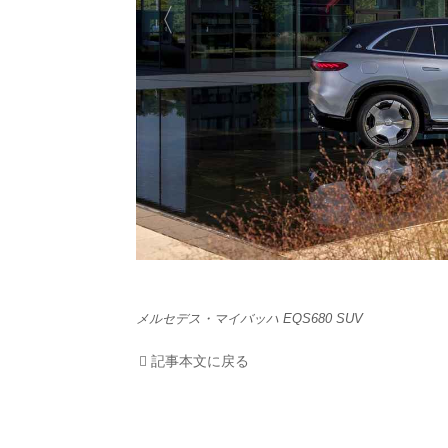
HOM
EV
電動
電動
ライ
テク
メルセデス・マイバッハ EQS680 SUV
この
記事本文に戻る
運営