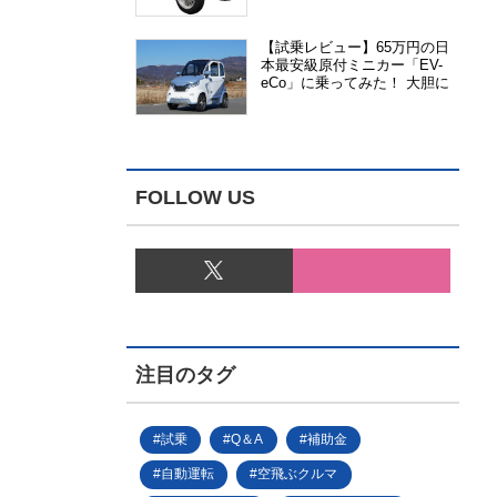
能、安全性、視認性が向上
【試乗レビュー】65万円の日
本最安級原付ミニカー「EV-
eCo」に乗ってみた！ 大胆に
割り切った1人乗りの超小型
EV
FOLLOW US
注目のタグ
試乗
Q＆A
補助金
自動運転
空飛ぶクルマ