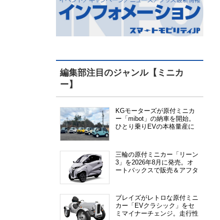
編集部注目のジャンル【ミニカ
ー】
KGモーターズが原付ミニカ
ー「mibot」の納車を開始。
ひとり乗りEVの本格量産に
向けた準備が進む
三輪の原付ミニカー「リーン
3」を2026年8月に発売。オ
ートバックスで販売＆アフタ
ーサービス提供、さらにメー
カー直販も検討中
ブレイズがレトロな原付ミニ
カー「EVクラシック」をセ
ミマイナーチェンジ。走行性