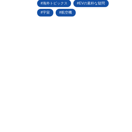
海外トピックス
EVの素朴な疑問
宇宙
航空機