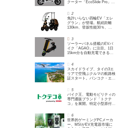
クーター「EcoSlide Pro」が
登場。600Wモーター搭載の
ハイパワー特定小型原付
免許いらない四輪EV「エレ
グラン」が登場。航続距離
130km、登坂性能30％、
200L超えの積載スペースを
備えた特定小型原付
ソーラーパネル搭載のEVバ
イク「AGAO」に注目。1日
15km分を自動充電できる
「走る蓄電池」
スカイドライブ、タイの3エ
リアで空飛ぶクルマの航路検
証スタート。バンコク・エア
ウェイズと提携し事業化を目
指す
バイク王、電動モビリティの
専門通販ブランド「トクテ
コ」を展開。特定小型原付や
シニアカーなどを販売
世界的ゲーミングPCメーカ
ー、MSIがEV充電器市場に