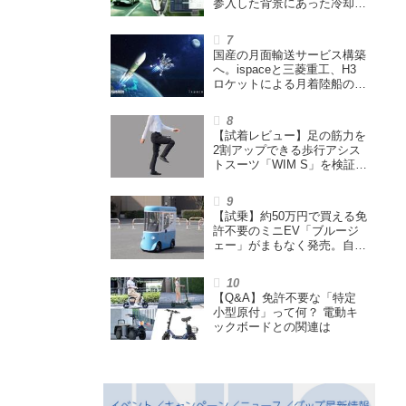
参入した背景にあった冷却技
術とは【MSIの挑戦／第1
回】
国産の月面輸送サービス構築
へ。ispaceと三菱重工、H3
ロケットによる月着陸船の打
ち上げ輸送サービス契約を締
結
【試着レビュー】足の筋力を
2割アップできる歩行アシス
トスーツ「WIM S」を検証。
「足版のシックスパッド」と
も言われる理由を探る
【試乗】約50万円で買える免
許不要のミニEV「ブルージ
ェー」がまもなく発売。自転
車サイズの屋根付き四輪特定
小型原付で、FCEVモデルも
展開
【Q&A】免許不要な「特定
小型原付」って何？ 電動キ
ックボードとの関連は