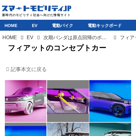
HOME
EV
電動バイク
電動キックボード
HOME
EV
次期パンダは原点回帰のボクシーデザインか。フィアットが5台のコンセプトカー公開
フィア
フィアットのコンセプトカー
HOME
記事本文に戻る
EV
電動バイク
電動キックボード
ライフスタイル
テクノロジー