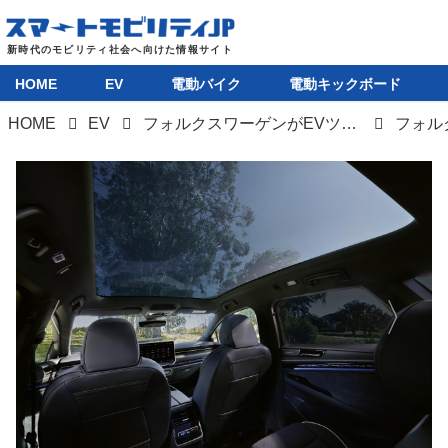
HOME
EV
電動バイク
電動キックボード
HOME
EV
フォルクスワーゲンがEVツーリングワゴン「ID.7ツアラー」を欧州で先行発表
HOME
EV
電動バイク
電動キックボード
ライフスタイル
テクノロジー
このメディアについて