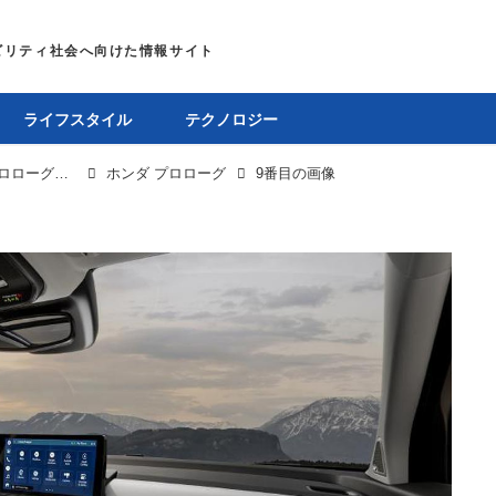
ライフスタイル
テクノロジー
ホンダ×GMが狙う北米市場のEV覇権、新型EV「プロローグ」はその“序章”
ホンダ プロローグ
9番目の画像