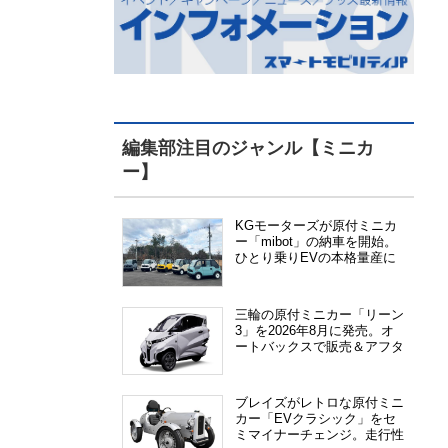
編集部注目のジャンル【ミニカ
ー】
KGモーターズが原付ミニカ
ー「mibot」の納車を開始。
ひとり乗りEVの本格量産に
向けた準備が進む
三輪の原付ミニカー「リーン
3」を2026年8月に発売。オ
ートバックスで販売＆アフタ
ーサービス提供、さらにメー
カー直販も検討中
ブレイズがレトロな原付ミニ
カー「EVクラシック」をセ
ミマイナーチェンジ。走行性