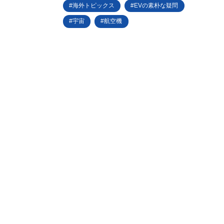
海外トピックス
EVの素朴な疑問
宇宙
航空機