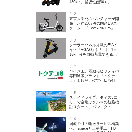
130km、登坂性能30％、
200L超えの積載スペースを
備えた特定小型原付
東京大学発のベンチャーが開
発した約20万円の国産EVス
クーター「EcoSlide Pro」が
登場。600Wモーター搭載の
ハイパワー特定小型原付
ソーラーパネル搭載のEVバ
イク「AGAO」に注目。1日
15km分を自動充電できる
「走る蓄電池」
バイク王、電動モビリティの
専門通販ブランド「トクテ
コ」を展開。特定小型原付や
シニアカーなどを販売
スカイドライブ、タイの3エ
リアで空飛ぶクルマの航路検
証スタート。バンコク・エア
ウェイズと提携し事業化を目
指す
国産の月面輸送サービス構築
へ。ispaceと三菱重工、H3