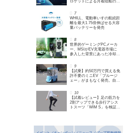
ロケットによる月着陸船の打
ち上げ輸送サービス契約を締
結
WHILL、電動車いすの航続距
離を最大1.75倍伸ばせる大容
量バッテリーを発売
世界的ゲーミングPCメーカ
ー、MSIがEV充電器市場に
参入した背景にあった冷却技
術とは【MSIの挑戦／第1
回】
【試乗】約50万円で買える免
許不要のミニEV「ブルージ
ェー」がまもなく発売。自転
車サイズの屋根付き四輪特定
小型原付で、FCEVモデルも
展開
【試着レビュー】足の筋力を
2割アップできる歩行アシス
トスーツ「WIM S」を検証。
「足版のシックスパッド」と
も言われる理由を探る