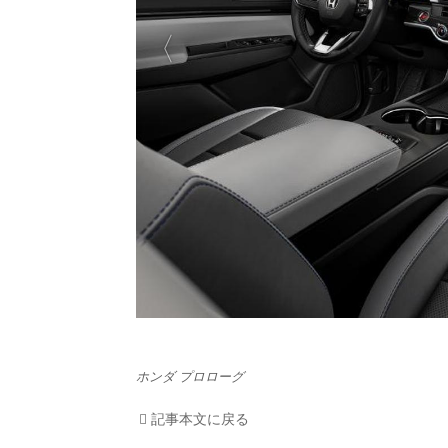
HOM
EV
電動
電動
ライ
テク
この
ホンダ プロローグ
運営
記事本文に戻る
利用