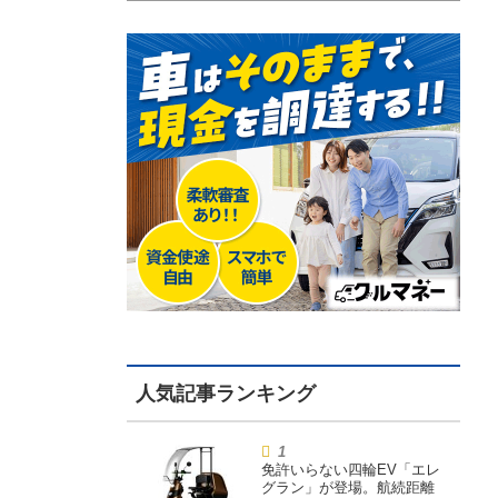
免許いらない四輪EV「エレ
グラン」が登場。航続距離