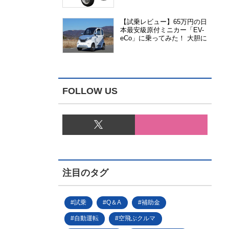
能、安全性、視認性が向上
【試乗レビュー】65万円の日
本最安級原付ミニカー「EV-
eCo」に乗ってみた！ 大胆に
割り切った1人乗りの超小型
EV
FOLLOW US
注目のタグ
試乗
Q＆A
補助金
自動運転
空飛ぶクルマ