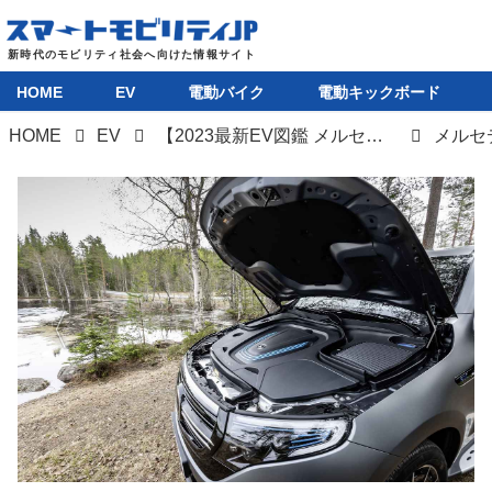
HOME
EV
電動バイク
電動キックボード
HOME
EV
【2023最新EV図鑑 メルセデスベンツ EQC】メルセデス初のEVだが完成度の高さは“さすが”
メルセ
HOME
EV
電動バイク
電動キックボード
ライフスタイル
テクノロジー
このメディアについて