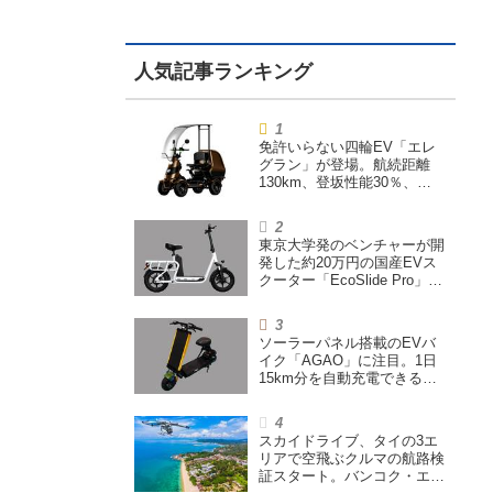
免許いらない四輪EV「エレ
グラン」が登場。航続距離
130km、登坂性能30％、
200L超えの積載スペースを
備えた特定小型原付
東京大学発のベンチャーが開
発した約20万円の国産EVス
クーター「EcoSlide Pro」が
登場。600Wモーター搭載の
ハイパワー特定小型原付
ソーラーパネル搭載のEVバ
イク「AGAO」に注目。1日
15km分を自動充電できる
「走る蓄電池」
スカイドライブ、タイの3エ
リアで空飛ぶクルマの航路検
証スタート。バンコク・エア