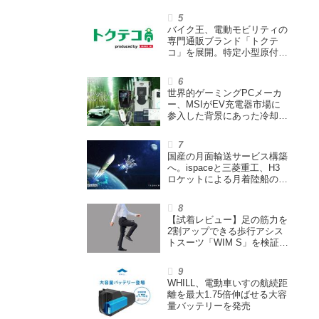
ウェイズと提携し事業化を目
指す
バイク王、電動モビリティの
専門通販ブランド「トクテ
コ」を展開。特定小型原付や
シニアカーなどを販売
世界的ゲーミングPCメーカ
ー、MSIがEV充電器市場に
参入した背景にあった冷却技
術とは【MSIの挑戦／第1
回】
国産の月面輸送サービス構築
へ。ispaceと三菱重工、H3
ロケットによる月着陸船の打
ち上げ輸送サービス契約を締
結
【試着レビュー】足の筋力を
2割アップできる歩行アシス
トスーツ「WIM S」を検証。
「足版のシックスパッド」と
も言われる理由を探る
WHILL、電動車いすの航続距
離を最大1.75倍伸ばせる大容
量バッテリーを発売