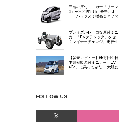
三輪の原付ミニカー「リーン
3」を2026年8月に発売。オ
ートバックスで販売＆アフタ
ーサービス提供、さらにメー
カー直販も検討中
ブレイズがレトロな原付ミニ
カー「EVクラシック」をセ
ミマイナーチェンジ。走行性
能、安全性、視認性が向上
【試乗レビュー】65万円の日
本最安級原付ミニカー「EV-
eCo」に乗ってみた！ 大胆に
割り切った1人乗りの超小型
EV
FOLLOW US