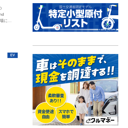
の
nd
市場に最
という。