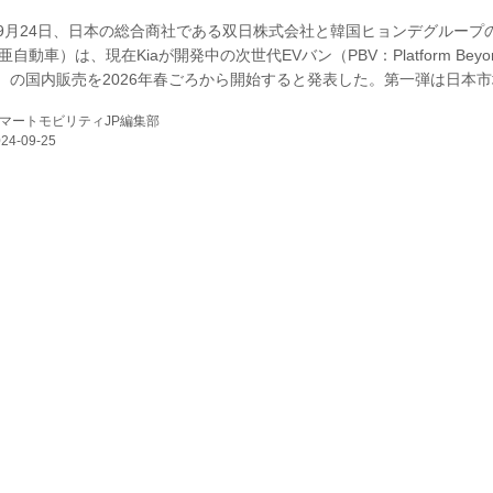
4年9月24日、日本の総合商社である双日株式会社と韓国ヒョンデグループ
E
起亜自動車）は、現在Kiaが開発中の次世代EVバン（PBV：Platform Beyo
cle）の国内販売を2026年春ごろから開始すると発表した。第一弾は日本
れた「PV5」で、以降、PV7ほかPBVラインナップを順次展開していく
マートモビリティJP編集部
トル写真は「PV5」コンセプト）
バイク
キックボード
フスタイル
ノロジー
メディアについて
会社