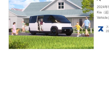
202
HOM
Kia（
Vehi
適化さ
EV
ス
（タイ
電動
電動
ライ
テク
この
運営