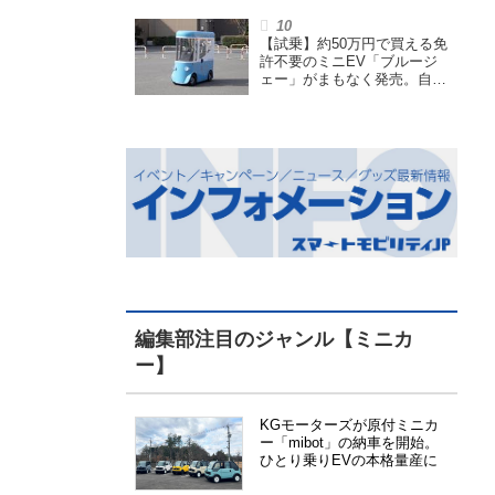
【試乗】約50万円で買える免
許不要のミニEV「ブルージ
ェー」がまもなく発売。自転
車サイズの屋根付き四輪特定
小型原付で、FCEVモデルも
展開
編集部注目のジャンル【ミニカ
ー】
KGモーターズが原付ミニカ
ー「mibot」の納車を開始。
ひとり乗りEVの本格量産に
向けた準備が進む