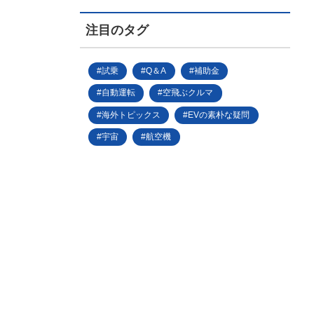
注目のタグ
試乗
Q＆A
補助金
自動運転
空飛ぶクルマ
海外トピックス
EVの素朴な疑問
宇宙
航空機