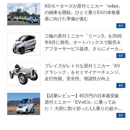
KGモーターズが原付ミニカー「mibot」
の納車を開始。ひとり乗りEVの本格量
産に向けた準備が進む
三輪の原付ミニカー「リーン3」を2026
年8月に発売。オートバックスで販売＆
アフターサービス提供、さらにメーカー
直販も検討中
ブレイズがレトロな原付ミニカー「EV
クラシック」をセミマイナーチェンジ。
走行性能、安全性、視認性が向上
【試乗レビュー】65万円の日本最安級
原付ミニカー「EV-eCo」に乗ってみ
た！ 大胆に割り切った1人乗りの超小型
EV