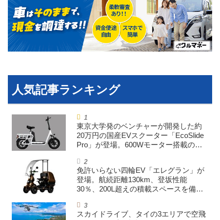
利用規約
プライバシーポリシー
ライター名簿
お問い合せ
広告掲載について
東京大学発のベンチャーが開発した約
20万円の国産EVスクーター「EcoSlide
Pro」が登場。600Wモーター搭載のハ
イパワー特定小型原付
免許いらない四輪EV「エレグラン」が
登場。航続距離130km、登坂性能
30％、200L超えの積載スペースを備え
た特定小型原付
スカイドライブ、タイの3エリアで空飛