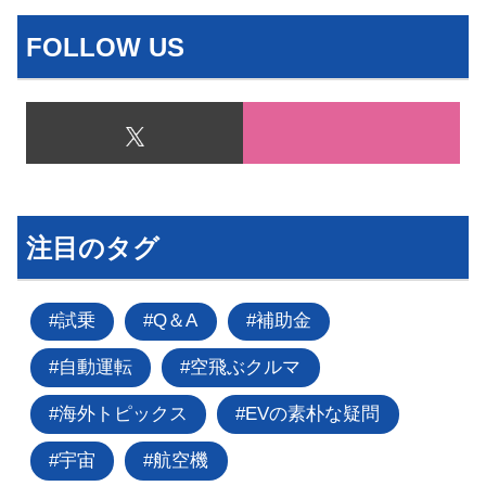
FOLLOW US
注目のタグ
試乗
Q＆A
補助金
自動運転
空飛ぶクルマ
海外トピックス
EVの素朴な疑問
宇宙
航空機