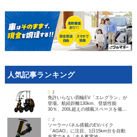
運営会社
利用規約
プライバシーポリシー
ライター名簿
お問い合せ
広告掲載について
免許いらない四輪EV「エレグラン」が
登場。航続距離130km、登坂性能
30％、200L超えの積載スペースを備え
た特定小型原付
ソーラーパネル搭載のEVバイク
「AGAO」に注目。1日15km分を自動
充電できる「走る蓄電池」