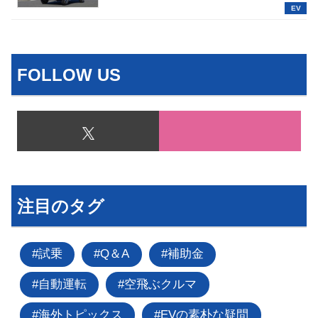
EV
FOLLOW US
注目のタグ
試乗
Q＆A
補助金
自動運転
空飛ぶクルマ
海外トピックス
EVの素朴な疑問