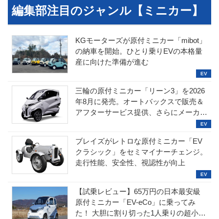
編集部注目のジャンル【ミニカー】
KGモーターズが原付ミニカー「mibot」
の納車を開始。ひとり乗りEVの本格量
産に向けた準備が進む
三輪の原付ミニカー「リーン3」を2026
年8月に発売。オートバックスで販売＆
アフターサービス提供、さらにメーカー
直販も検討中
ブレイズがレトロな原付ミニカー「EV
クラシック」をセミマイナーチェンジ。
走行性能、安全性、視認性が向上
【試乗レビュー】65万円の日本最安級
原付ミニカー「EV-eCo」に乗ってみ
た！ 大胆に割り切った1人乗りの超小型