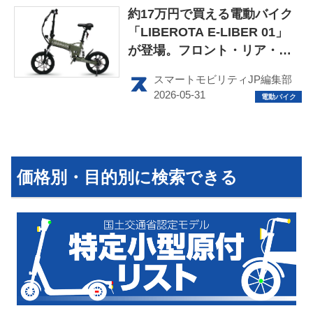
約17万円で買える電動バイク
「LIBEROTA E-LIBER 01」
が登場。フロント・リア・サ
ドルの3カ所にサスペンション
スマートモビリティJP編集部
HOME
を搭載した特定小型原付
EV
電動バイク
価格別・目的別に検索できる
電動キックボード
ライフスタイル
テクノロジー
このメディアについて