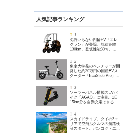
免許いらない四輪EV「エレ
グラン」が登場。航続距離
130km、登坂性能30％、
200L超えの積載スペースを
備えた特定小型原付
東京大学発のベンチャーが開
発した約20万円の国産EVス
クーター「EcoSlide Pro」が
登場。600Wモーター搭載の
ハイパワー特定小型原付
ソーラーパネル搭載のEVバ
イク「AGAO」に注目。1日
15km分を自動充電できる
「走る蓄電池」
スカイドライブ、タイの3エ
リアで空飛ぶクルマの航路検
証スタート。バンコク・エア