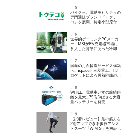
ウェイズと提携し事業化を目
指す
バイク王、電動モビリティの
専門通販ブランド「トクテ
コ」を展開。特定小型原付や
シニアカーなどを販売
世界的ゲーミングPCメーカ
ー、MSIがEV充電器市場に
参入した背景にあった冷却技
術とは【MSIの挑戦／第1
回】
国産の月面輸送サービス構築
へ。ispaceと三菱重工、H3
ロケットによる月着陸船の打
ち上げ輸送サービス契約を締
結
WHILL、電動車いすの航続距
離を最大1.75倍伸ばせる大容
量バッテリーを発売
【試着レビュー】足の筋力を
2割アップできる歩行アシス
トスーツ「WIM S」を検証。
「足版のシックスパッド」と