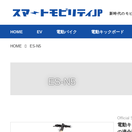
HOME
EV
電動バイク
電動キックボード
HOME
ES-N5
ES-N5
Official 
電動キ
の適合