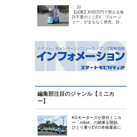
も言われる理由を探る
【試乗】約50万円で買える免
許不要のミニEV「ブルージ
ェー」がまもなく発売。自転
車サイズの屋根付き四輪特定
小型原付で、FCEVモデルも
展開
編集部注目のジャンル【ミニカ
ー】
KGモーターズが原付ミニカ
ー「mibot」の納車を開始。
ひとり乗りEVの本格量産に
向けた準備が進む