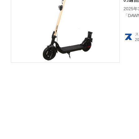
202
HOM
「DAW
EV
ス
電動
電動
ライ
テク
この
運営