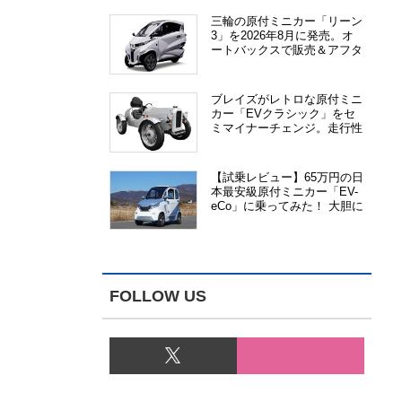
三輪の原付ミニカー「リーン
3」を2026年8月に発売。オ
ートバックスで販売＆アフタ
ーサービス提供、さらにメー
カー直販も検討中
ブレイズがレトロな原付ミニ
カー「EVクラシック」をセ
ミマイナーチェンジ。走行性
能、安全性、視認性が向上
【試乗レビュー】65万円の日
本最安級原付ミニカー「EV-
eCo」に乗ってみた！ 大胆に
割り切った1人乗りの超小型
EV
FOLLOW US