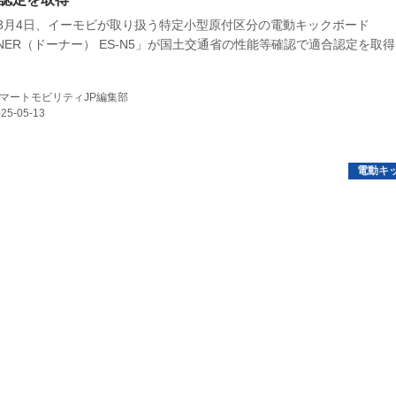
5年3月4日、イーモビが取り扱う特定小型原付区分の電動キックボード
E
NER（ドーナー） ES-N5」が国土交通省の性能等確認で適合認定を取
マートモビリティJP編集部
バイク
キックボード
フスタイル
ノロジー
メディアについて
会社