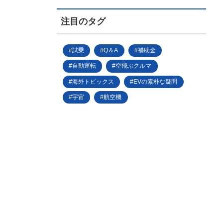
注目のタグ
試乗
Q＆A
補助金
自動運転
空飛ぶクルマ
海外トピックス
EVの素朴な疑問
宇宙
航空機