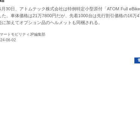
年5月30日、アトムテック株式会社は特例特定小型原付「ATOM Full eBik
E
た。車体価格は21万7800円だが、先着1000台は先行割引価格の16万4
売に加えてオプション品のヘルメットも同梱される。
マートモビリティJP編集部
バイク
キックボード
フスタイル
ノロジー
メディアについて
会社