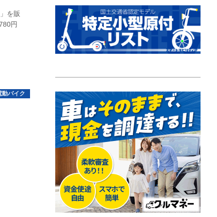
e」を販
780円