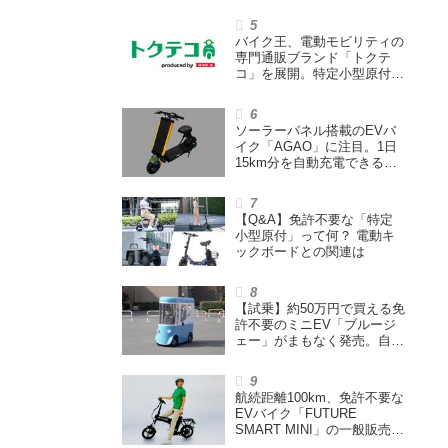
「足版のシックスパッド」と
も言われる理由を探る
バイク王、電動モビリティの
専門通販ブランド「トクテ
コ」を展開。特定小型原付や
シニアカーなどを販売
ソーラーパネル搭載のEVバ
イク「AGAO」に注目。1日
15km分を自動充電できる
「走る蓄電池」
【Q&A】免許不要な「特定
小型原付」って何？ 電動キ
ックボードとの関連は
【試乗】約50万円で買える免
許不要のミニEV「ブルージ
ェー」がまもなく発売。自転
車サイズの屋根付き四輪特定
小型原付で、FCEVモデルも
展開
航続距離100km、免許不要な
EVバイク「FUTURE
SMART MINI」の一般販売ス
タート。折りたたみできるハ