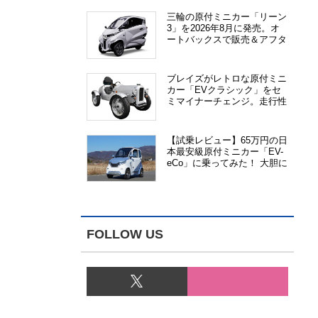
三輪の原付ミニカー「リーン
3」を2026年8月に発売。オ
ートバックスで販売＆アフタ
ーサービス提供、さらにメー
カー直販も検討中
ブレイズがレトロな原付ミニ
カー「EVクラシック」をセ
ミマイナーチェンジ。走行性
能、安全性、視認性が向上
【試乗レビュー】65万円の日
本最安級原付ミニカー「EV-
eCo」に乗ってみた！ 大胆に
割り切った1人乗りの超小型
EV
FOLLOW US