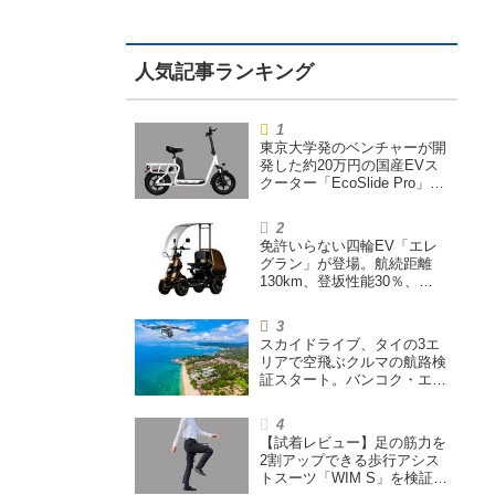
東京大学発のベンチャーが開
発した約20万円の国産EVス
クーター「EcoSlide Pro」が
登場。600Wモーター搭載の
ハイパワー特定小型原付
免許いらない四輪EV「エレ
グラン」が登場。航続距離
130km、登坂性能30％、
200L超えの積載スペースを
備えた特定小型原付
スカイドライブ、タイの3エ
リアで空飛ぶクルマの航路検
証スタート。バンコク・エア
ウェイズと提携し事業化を目
指す
【試着レビュー】足の筋力を
2割アップできる歩行アシス
トスーツ「WIM S」を検証。