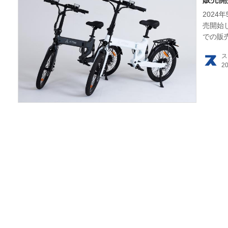
2024
HOM
売開始し
での販
EV
ス
電動
電動
ライ
テク
この
運営