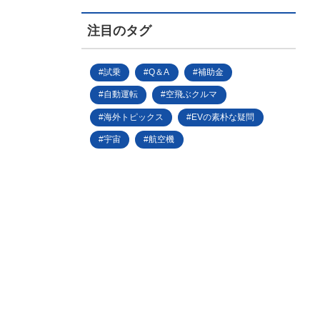
注目のタグ
試乗
Q＆A
補助金
自動運転
空飛ぶクルマ
海外トピックス
EVの素朴な疑問
宇宙
航空機