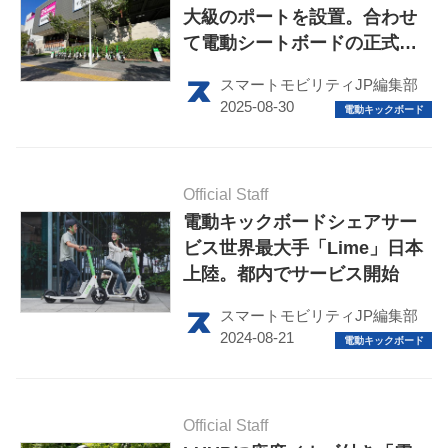
大級のポートを設置。合わせ
このメディアについて
て電動シートボードの正式名
称も発表
スマートモビリティJP編集部
運営会社
利用規約
プライバシーポリシー
Official Staff
電動キックボードシェアサー
ライター名簿
ビス世界最大手「Lime」日本
上陸。都内でサービス開始
お問い合せ
スマートモビリティJP編集部
広告掲載について
Official Staff