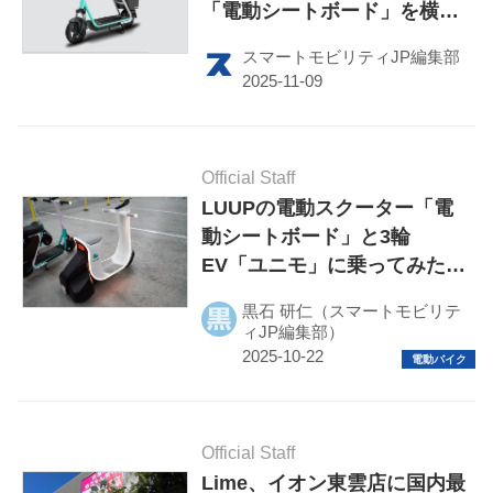
「電動シートボード」を横浜
で提供開始
スマートモビリティJP編集部
Official Staff
LUUPの電動スクーター「電
HOME
動シートボード」と3輪
EV「ユニモ」に乗ってみた！
EV
シニア向けの特定小型原付が
黒石 研仁（スマートモビリテ
まもなく登場
電動バイク
ィJP編集部）
電動キックボード
ライフスタイル
Official Staff
Lime、イオン東雲店に国内最
テクノロジー