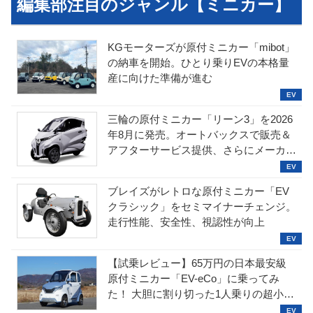
編集部注目のジャンル【ミニカー】
KGモーターズが原付ミニカー「mibot」
の納車を開始。ひとり乗りEVの本格量
産に向けた準備が進む
三輪の原付ミニカー「リーン3」を2026
年8月に発売。オートバックスで販売＆
アフターサービス提供、さらにメーカー
直販も検討中
ブレイズがレトロな原付ミニカー「EV
クラシック」をセミマイナーチェンジ。
走行性能、安全性、視認性が向上
【試乗レビュー】65万円の日本最安級
原付ミニカー「EV-eCo」に乗ってみ
た！ 大胆に割り切った1人乗りの超小型
EV