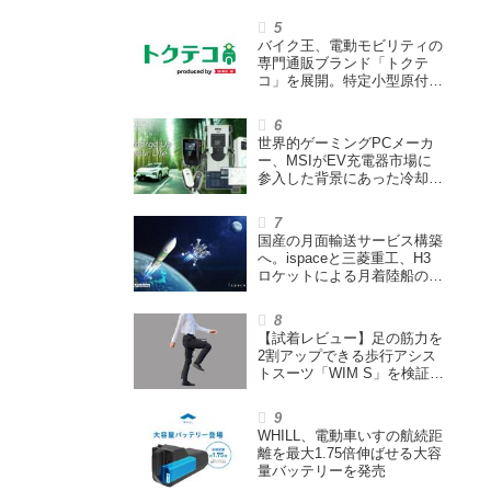
ウェイズと提携し事業化を目
指す
バイク王、電動モビリティの
専門通販ブランド「トクテ
コ」を展開。特定小型原付や
シニアカーなどを販売
世界的ゲーミングPCメーカ
ー、MSIがEV充電器市場に
参入した背景にあった冷却技
術とは【MSIの挑戦／第1
回】
国産の月面輸送サービス構築
へ。ispaceと三菱重工、H3
ロケットによる月着陸船の打
ち上げ輸送サービス契約を締
結
【試着レビュー】足の筋力を
2割アップできる歩行アシス
トスーツ「WIM S」を検証。
「足版のシックスパッド」と
も言われる理由を探る
WHILL、電動車いすの航続距
離を最大1.75倍伸ばせる大容
量バッテリーを発売