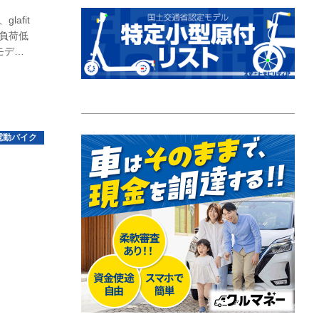
afit
境負荷低
モデル