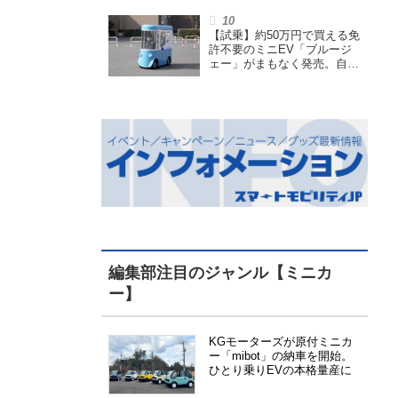
【試乗】約50万円で買える免
許不要のミニEV「ブルージ
ェー」がまもなく発売。自転
車サイズの屋根付き四輪特定
小型原付で、FCEVモデルも
展開
編集部注目のジャンル【ミニカ
ー】
KGモーターズが原付ミニカ
ー「mibot」の納車を開始。
ひとり乗りEVの本格量産に
向けた準備が進む