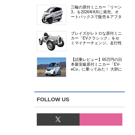
三輪の原付ミニカー「リーン
3」を2026年8月に発売。オ
ートバックスで販売＆アフタ
ーサービス提供、さらにメー
カー直販も検討中
ブレイズがレトロな原付ミニ
カー「EVクラシック」をセ
ミマイナーチェンジ。走行性
能、安全性、視認性が向上
【試乗レビュー】65万円の日
本最安級原付ミニカー「EV-
eCo」に乗ってみた！ 大胆に
割り切った1人乗りの超小型
EV
FOLLOW US