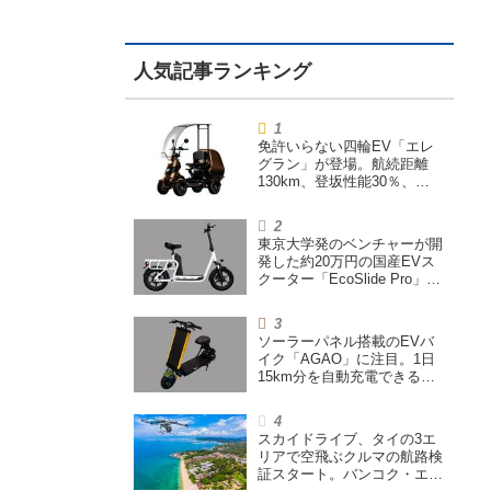
免許いらない四輪EV「エレ
グラン」が登場。航続距離
130km、登坂性能30％、
200L超えの積載スペースを
備えた特定小型原付
東京大学発のベンチャーが開
発した約20万円の国産EVス
クーター「EcoSlide Pro」が
登場。600Wモーター搭載の
ハイパワー特定小型原付
ソーラーパネル搭載のEVバ
イク「AGAO」に注目。1日
15km分を自動充電できる
「走る蓄電池」
スカイドライブ、タイの3エ
リアで空飛ぶクルマの航路検
証スタート。バンコク・エア