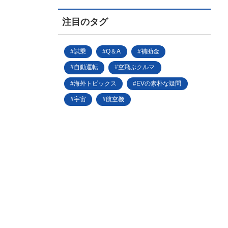
注目のタグ
試乗
Q＆A
補助金
自動運転
空飛ぶクルマ
海外トピックス
EVの素朴な疑問
宇宙
航空機