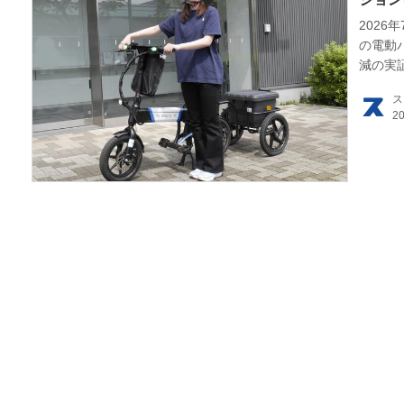
2026
HOM
の電動パ
減の実
が検証
EV
ス
電動
電動
ライ
テク
この
運営