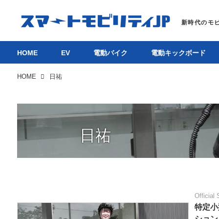
HOME
EV
電動バイク
電動キックボード
HOME
日祐
日祐
Official 
特定小
ション