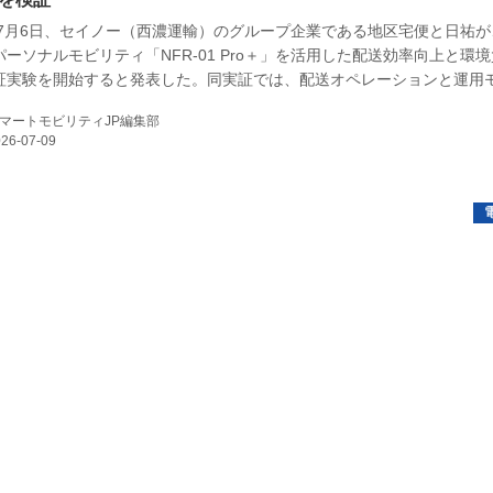
年7月6日、セイノー（西濃運輸）のグループ企業である地区宅便と日祐が、gl
E
ーソナルモビリティ「NFR-01 Pro＋」を活用した配送効率向上と環
証実験を開始すると発表した。同実証では、配送オペレーションと運用
されることになるという。
マートモビリティJP編集部
バイク
キックボード
フスタイル
ノロジー
メディアについて
会社