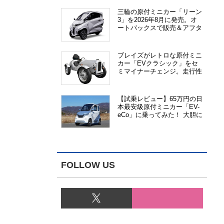
三輪の原付ミニカー「リーン
3」を2026年8月に発売。オ
ートバックスで販売＆アフタ
ーサービス提供、さらにメー
カー直販も検討中
ブレイズがレトロな原付ミニ
カー「EVクラシック」をセ
ミマイナーチェンジ。走行性
能、安全性、視認性が向上
【試乗レビュー】65万円の日
本最安級原付ミニカー「EV-
eCo」に乗ってみた！ 大胆に
割り切った1人乗りの超小型
EV
FOLLOW US