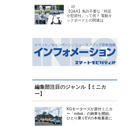
小型原付で、FCEVモデルも
展開
【Q&A】免許不要な「特定
小型原付」って何？ 電動キ
ックボードとの関連は
編集部注目のジャンル【ミニカ
ー】
KGモーターズが原付ミニカ
ー「mibot」の納車を開始。
ひとり乗りEVの本格量産に
向けた準備が進む