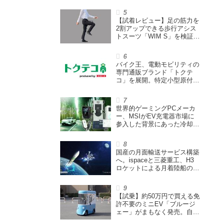
ウェイズと提携し事業化を目
指す
【試着レビュー】足の筋力を
2割アップできる歩行アシス
トスーツ「WIM S」を検証。
「足版のシックスパッド」と
も言われる理由を探る
バイク王、電動モビリティの
専門通販ブランド「トクテ
コ」を展開。特定小型原付や
シニアカーなどを販売
世界的ゲーミングPCメーカ
ー、MSIがEV充電器市場に
参入した背景にあった冷却技
術とは【MSIの挑戦／第1
回】
国産の月面輸送サービス構築
へ。ispaceと三菱重工、H3
ロケットによる月着陸船の打
ち上げ輸送サービス契約を締
結
【試乗】約50万円で買える免
許不要のミニEV「ブルージ
ェー」がまもなく発売。自転
車サイズの屋根付き四輪特定