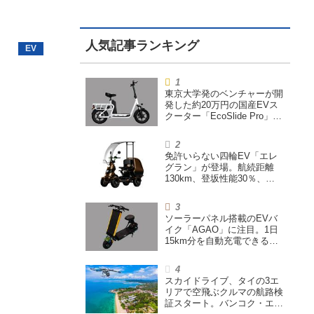
東京大学発のベンチャーが開
発した約20万円の国産EVス
クーター「EcoSlide Pro」が
登場。600Wモーター搭載の
ハイパワー特定小型原付
免許いらない四輪EV「エレ
グラン」が登場。航続距離
130km、登坂性能30％、
200L超えの積載スペースを
備えた特定小型原付
ソーラーパネル搭載のEVバ
イク「AGAO」に注目。1日
15km分を自動充電できる
「走る蓄電池」
スカイドライブ、タイの3エ
リアで空飛ぶクルマの航路検
証スタート。バンコク・エア