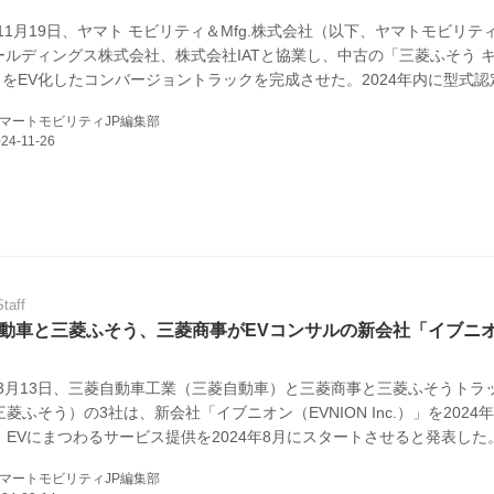
年11月19日、ヤマト モビリティ＆Mfg.株式会社（以下、ヤマトモビリテ
E
ホールディングス株式会社、株式会社IATと協業し、中古の「三菱ふそう 
t」をEV化したコンバージョントラックを完成させた。2024年内に型式
2025年春の量産開始を目指すという。
マートモビリティJP編集部
バイク
キックボード
フスタイル
Staff
動車と三菱ふそう、三菱商事がEVコンサルの新会社「イブニ
ノロジー
メディアについて
4年3月13日、三菱自動車工業（三菱自動車）と三菱商事と三菱ふそうトラ
菱ふそう）の3社は、新会社「イブニオン（EVNION Inc.）」を2024
、EVにまつわるサービス提供を2024年8月にスタートさせると発表した
会社
マートモビリティJP編集部