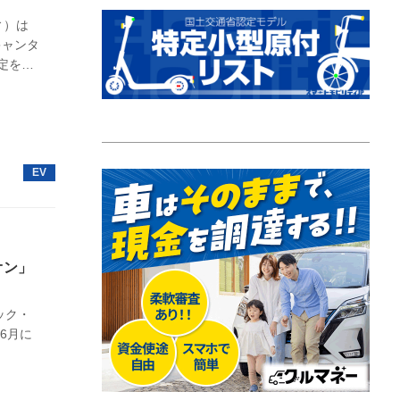
ィ）は
キャンタ
認定を取
オン」
ック・
年6月に
。