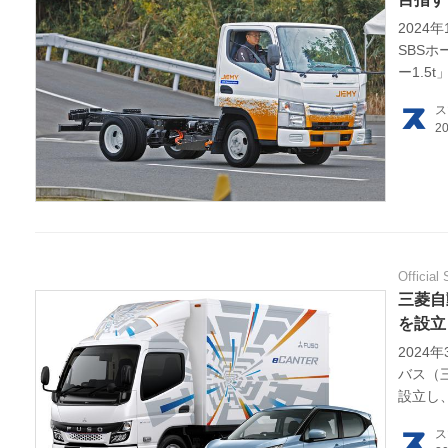
2024
HOM
SBS
ー1.5
得し、
EV
ス
電動
電動
ライ
Official 
三菱自
テク
を設立
この
202
バス（三
設立し
運営
ス