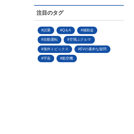
注目のタグ
試乗
Q＆A
補助金
自動運転
空飛ぶクルマ
海外トピックス
EVの素朴な疑問
宇宙
航空機