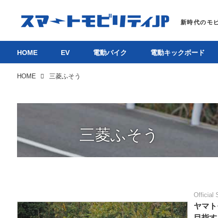
HOME
EV
電動バイク
電動キックボード
HOME
三菱ふそう
三菱ふそう
Official 
ヤマト
目指す