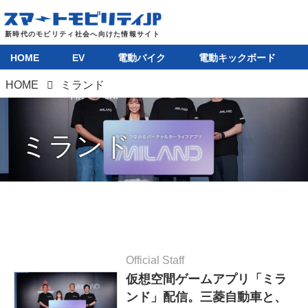
HOME
EV
電動バイク
電動キックボード
HOME
ミランド
ミランド
Official Staff
仮想空間ゲームアプリ「ミラ
ンド」配信。三菱自動車と、