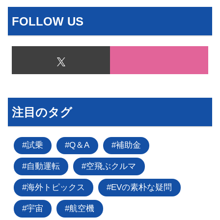
FOLLOW US
注目のタグ
試乗
Q＆A
補助金
自動運転
空飛ぶクルマ
海外トピックス
EVの素朴な疑問
宇宙
航空機