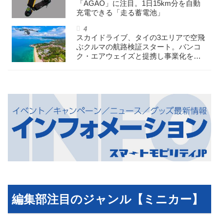
「AGAO」に注目。1日15km分を自動
充電できる「走る蓄電池」
スカイドライブ、タイの3エリアで空飛
ぶクルマの航路検証スタート。バンコ
ク・エアウェイズと提携し事業化を目
指す
編集部注目のジャンル【ミニカー】