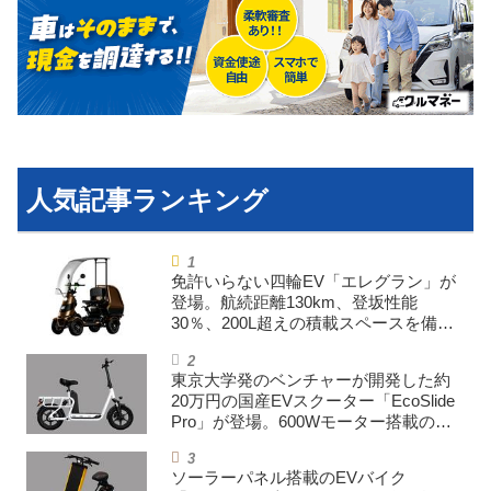
利用規約
プライバシーポリシー
ライター名簿
お問い合せ
広告掲載について
免許いらない四輪EV「エレグラン」が
登場。航続距離130km、登坂性能
30％、200L超えの積載スペースを備え
た特定小型原付
東京大学発のベンチャーが開発した約
20万円の国産EVスクーター「EcoSlide
Pro」が登場。600Wモーター搭載のハ
イパワー特定小型原付
ソーラーパネル搭載のEVバイク