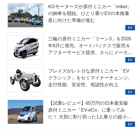
KGモーターズが原付ミニカー「mibot」
の納車を開始。ひとり乗りEVの本格量
産に向けた準備が進む
三輪の原付ミニカー「リーン3」を2026
年8月に発売。オートバックスで販売＆
アフターサービス提供、さらにメーカー
直販も検討中
ブレイズがレトロな原付ミニカー「EV
クラシック」をセミマイナーチェンジ。
走行性能、安全性、視認性が向上
【試乗レビュー】65万円の日本最安級
原付ミニカー「EV-eCo」に乗ってみ
た！ 大胆に割り切った1人乗りの超小型
EV