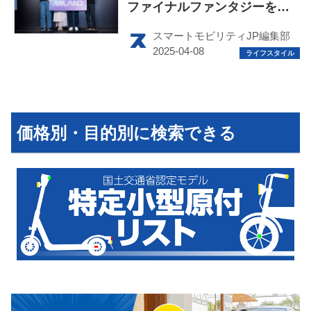
ファイナルファンタジーを手
がけた田畑 端氏率いるJP
スマートモビリティJP編集部
UNIVERSEが共同開発
HOME
EV
価格別・目的別に検索できる
電動バイク
電動キックボード
ライフスタイル
テクノロジー
このメディアについて
運営会社