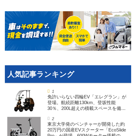
運営会社
利用規約
プライバシーポリシー
ライター名簿
お問い合せ
広告掲載について
免許いらない四輪EV「エレグラン」が
登場。航続距離130km、登坂性能
30％、200L超えの積載スペースを備え
た特定小型原付
東京大学発のベンチャーが開発した約
20万円の国産EVスクーター「EcoSlide
Pro」が登場。600Wモーター搭載のハ