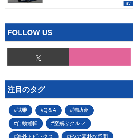
EV
FOLLOW US
注目のタグ
試乗
Q＆A
補助金
自動運転
空飛ぶクルマ
海外トピックス
EVの素朴な疑問