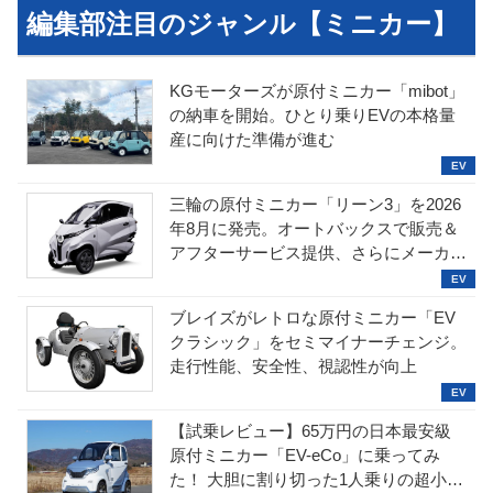
編集部注目のジャンル【ミニカー】
KGモーターズが原付ミニカー「mibot」
の納車を開始。ひとり乗りEVの本格量
産に向けた準備が進む
三輪の原付ミニカー「リーン3」を2026
年8月に発売。オートバックスで販売＆
アフターサービス提供、さらにメーカー
直販も検討中
ブレイズがレトロな原付ミニカー「EV
クラシック」をセミマイナーチェンジ。
走行性能、安全性、視認性が向上
【試乗レビュー】65万円の日本最安級
原付ミニカー「EV-eCo」に乗ってみ
た！ 大胆に割り切った1人乗りの超小型