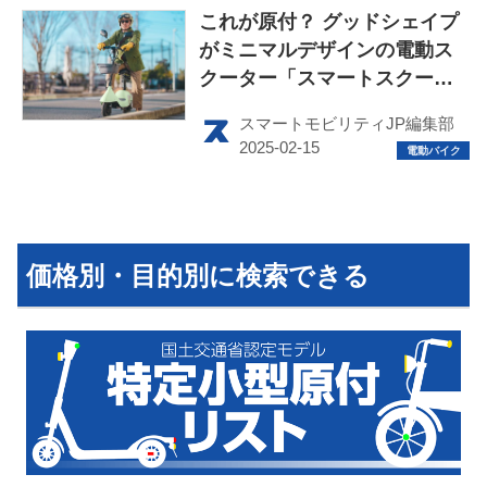
これが原付？ グッドシェイプ
がミニマルデザインの電動ス
クーター「スマートスクータ
ーBESS.」を発売
スマートモビリティJP編集部
HOME
EV
電動バイク
価格別・目的別に検索できる
電動キックボード
ライフスタイル
テクノロジー
このメディアについて