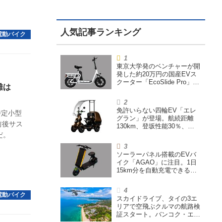
東京大学発のベンチャーが開
発した約20万円の国産EVス
クーター「EcoSlide Pro」が
離は
登場。600Wモーター搭載の
ハイパワー特定小型原付
免許いらない四輪EV「エレ
特定小型
グラン」が登場。航続距離
前後サス
130km、登坂性能30％、
200L超えの積載スペースを
だ。
備えた特定小型原付
ソーラーパネル搭載のEVバ
イク「AGAO」に注目。1日
15km分を自動充電できる
「走る蓄電池」
スカイドライブ、タイの3エ
リアで空飛ぶクルマの航路検
証スタート。バンコク・エア