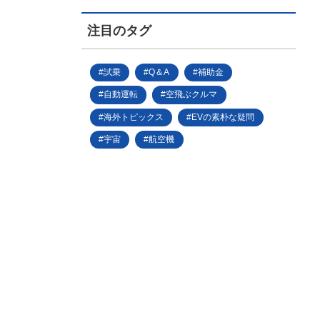
注目のタグ
試乗
Q＆A
補助金
自動運転
空飛ぶクルマ
海外トピックス
EVの素朴な疑問
宇宙
航空機