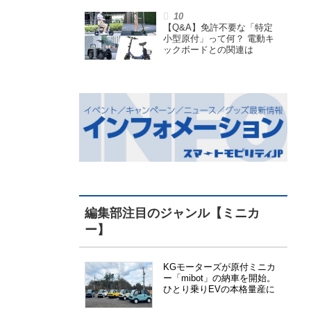
小型原付で、FCEVモデルも
展開
【Q&A】免許不要な「特定
小型原付」って何？ 電動キ
ックボードとの関連は
編集部注目のジャンル【ミニカ
ー】
KGモーターズが原付ミニカ
ー「mibot」の納車を開始。
ひとり乗りEVの本格量産に
向けた準備が進む