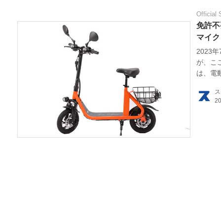
Official 
免許不
マイク
202
が、こ
は、電
嬉しい
ス