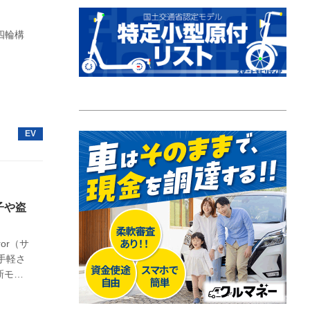
四輪構
子や盗
or（サ
手軽さ
新モデ
開された