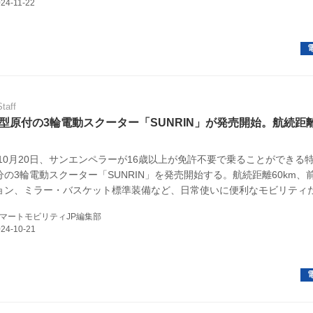
規約
イバシーポリシー
ター名簿
Staff
い合せ
型原付の3輪電動スクーター「SUNRIN」が発売開始。航続距
掲載について
4年10月20日、サンエンペラーが16歳以上が免許不要で乗ることができる
分の3輪電動スクーター「SUNRIN」を発売開始する。航続距離60km、
ョン、ミラー・バスケット標準装備など、日常使いに便利なモビリティ
マートモビリティJP編集部