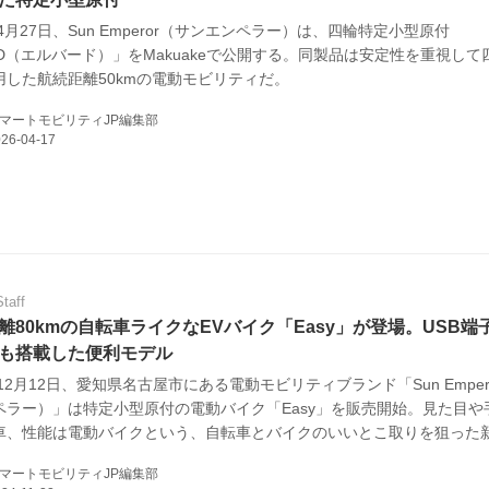
年4月27日、Sun Emperor（サンエンペラー）は、四輪特定小型原付
E
RD（エルバード）」をMakuakeで公開する。同製品は安定性を重視して
用した航続距離50kmの電動モビリティだ。
マートモビリティJP編集部
バイク
キックボード
フスタイル
Staff
離80kmの自転車ライクなEVバイク「Easy」が登場。USB端
ノロジー
も搭載した便利モデル
メディアについて
年12月12日、愛知県名古屋市にある電動モビリティブランド「Sun Emper
ペラー）」は特定小型原付の電動バイク「Easy」を販売開始。見た目や
車、性能は電動バイクという、自転車とバイクのいいとこ取りを狙った
会社
この記事はウェブサイト「webオートバイ」で2024年11月19日に公
マートモビリティJP編集部
一部編集して転載しています。