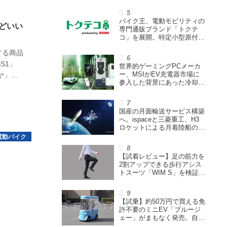
ウェイズと提携し事業化を目
指す
バイク王、電動モビリティの
どいい
専門通販ブランド「トクテ
コ」を展開。特定小型原付や
シニアカーなどを販売
する商品
S1」
世界的ゲーミングPCメーカ
ー、MSIがEV充電器市場に
ヤ」が
参入した背景にあった冷却技
術とは【MSIの挑戦／第1
回】
国産の月面輸送サービス構築
へ。ispaceと三菱重工、H3
ロケットによる月着陸船の打
ち上げ輸送サービス契約を締
結
【試着レビュー】足の筋力を
2割アップできる歩行アシス
トスーツ「WIM S」を検証。
「足版のシックスパッド」と
も言われる理由を探る
【試乗】約50万円で買える免
許不要のミニEV「ブルージ
ェー」がまもなく発売。自転
車サイズの屋根付き四輪特定