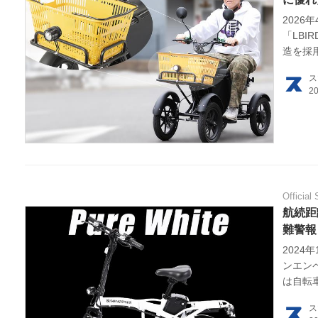
2026
HOM
「LBI
造を採
EV
ス
電動
電動
ライ
Official 
航続距
テク
難警報
この
2024
ンエン
は自転
運営
ルだ。※
ス
ものを