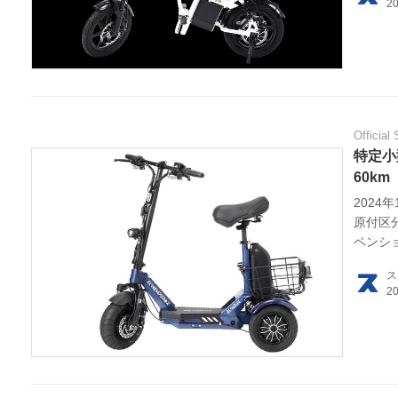
利用
プラ
ライ
Official 
お問
特定小
60km
広告
202
原付区
ペンシ
ス