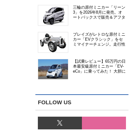
三輪の原付ミニカー「リーン
3」を2026年8月に発売。オ
ートバックスで販売＆アフタ
ーサービス提供、さらにメー
カー直販も検討中
ブレイズがレトロな原付ミニ
カー「EVクラシック」をセ
ミマイナーチェンジ。走行性
能、安全性、視認性が向上
【試乗レビュー】65万円の日
本最安級原付ミニカー「EV-
eCo」に乗ってみた！ 大胆に
割り切った1人乗りの超小型
EV
FOLLOW US