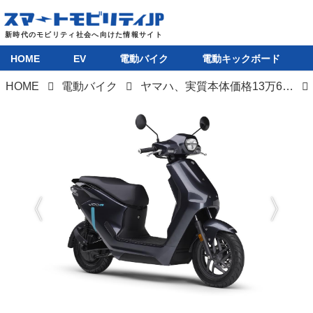
HOME
EV
電動バイク
電動キックボード
HOME
電動バイク
ヤマハ、実質本体価格13万6500円の電動スクーター「JOG E」を全国展開。バッテリーステーションで電池交換可能な原付一種
HOME
EV
電動バイク
電動キックボード
ライフスタイル
テクノロジー
このメディアについて